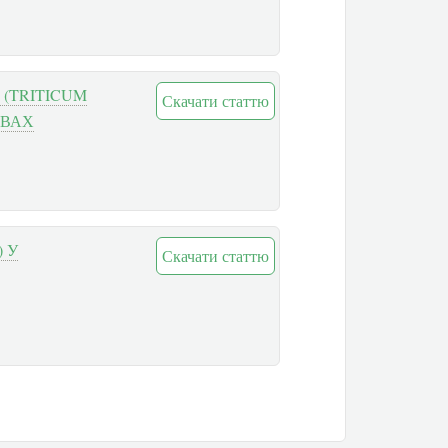
 (TRITICUM
Скачати статтю
ОВАХ
) У
Скачати статтю