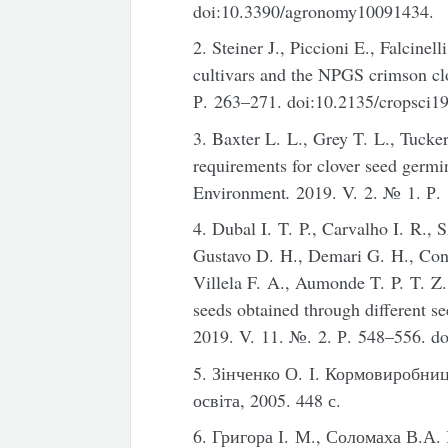
doi:10.3390/agronomy10091434.
2. Steiner J., Piccioni E., Falcin
cultivars and the NPGS crimson clo
Р. 263–271. doi:10.2135/cropsc
3. Baxter L. L., Grey T. L., Tuck
requirements for clover seed germ
Environment
.
2019. V. 2. № 1. Р.
4. Dubal I. T. P., Carvalho I. R., S
Gustavo D. H., Demari G. H., Cont
Villela F. A., Aumonde T. P. T. Z.
seeds obtained through different se
2019. V. 11. №. 2. Р. 548–556. d
5. Зінченко О. І. Кормовиробни
освіта, 2005. 448 с.
6. Григора І. М., Соломаха В.А.