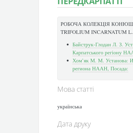
ПЕРЕДКАРПАТТІ
РОБОЧА КОЛЕКЦІЯ КОНЮШ
TRIFOLIUM INCARNATUM L.
Байструк-Глодан Л. З. Уст
Карпатського регіону НА
Хом’як М. М. Установа: И
региона НААН, Посада:
Мова статті
українська
Дата друку