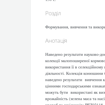
Розділ
Формування, вивчення та викор
Анотація
Наведено результати науково-дос
колекції малопоширеної кормов
використання її в селекційному 
діяльності. Колекція конюшини б
наведено результати вивчення 
цінними господарськими ознакам
можуть бути використані як вихі
врожайність (зелена маса та насі
хвороб та шкідників: PFZ02118