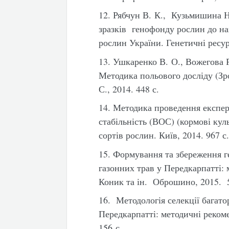
12. Рябчун В. К., Кузьмишина Н
зразків генофонду рослин до на
рослин України. Генетичні ресур
13. Ушкаренко В. О., Вожегова Р
Методика польового досліду (Зр
С., 2014. 448 с.
14. Методика проведення експерт
стабільність (ВОС) (кормові кул
сортів рослин. Київ, 2014. 967 с
15. Формування та збереження г
газонних трав у Передкарпатті: м
Коник та ін. Оброшино, 2015. 
16. Методологія селекції багато
Передкарпатті: методичні рекоме
156 с.