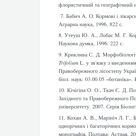
флористичний та географічний на
7. Бабич А. О. Кормові і лікарс
Аграрна наука, 1996. 822 с.
8. Утеуш Ю. А., Лобас М. Г. Ко
Наукова думка, 1996. 222 с.
9. Криклива С. Д. Морфобіологі
Trifolium
L. у зв'язку з введення
Правобережного лісостепу Україн
біол. наук: 03.00.05 «ботаніка». 
10. Кічігіна О. О., Ткач Є. Д. 
Західного та Правобережного По
університету. 2007. Серія Біолог
11. Кохан А. В., Марініч Л. Г.,
однорічних і багаторічних кормо
монографія. Полтава: Астрая, 20