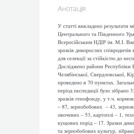
Анотація
У статті викладено результати м
Центрального та Південного Урал
Всеросійським НДІР ім. М.І. Вав
зразків дикорослих співродичів 
для селекції за стійкістю до не
Досліджено райони Республіки 
Челябінської, Свердловської, Кі
проведено в 70 пунктах. Загал
період експедиції було зібрано 
зразків генофонду, у т.ч. кормо
– 87, зернобобових – 43, зернов
овочевих – 53, картоплі – 1, тех
кущових порід – 17. Зразки дик
та зернобобових культур, зібран