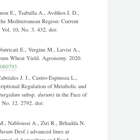
inou E., Tsaballa A., Avdikos I. D.,
he Mediterranean Region: Current
Vol. 10, No. 3. 432. doi:
Nutricati E., Vergine M., Luvisi A.,
urum Wheat Yield. Agronomy. 2020.
0060793
briales J. J., Castro-Espinoza L.,
criptional Regulation of Metabolic and
turgidum
subsp.
durum
) in the Face of
, No. 12. 2792. doi:
 M., Nabloussi A., Ziri R., Brhadda N.
 durum
Desf.) advanced lines at
ournal of Agriculture and Food