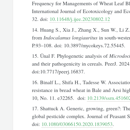
Frequency for Managements of Wheat Leaf Bl
International Journal of Ecotoxicology and Ec
32. doi:
10.11648/j.ijee.20230802.12
14. Huang S., Xia J., Zhang X., Sun W., Li Z
from
Indocalamus longiauritus
in south-weste
P.93–108. doi: 10.3897/mycokeys.72.55445.
15. Ünal F. Phylogenetic analysis of
Microdoc
and their pathogenicity in cereals. PeerJ. 2024
doi:10.7717/peerj.16837.
16. Binalf L., Shifa H., Tadesse W. Associatio
resistance in bread wheat in Bale and Arsi hig
10, No. 11. e32265. doi:
10.2139/ssrn.45160
17. Shattuck A. Generic, growing, green?: The
global pesticide complex. Journal of Peasant S
doi:
10.1080/03066150.2020.1839053
.