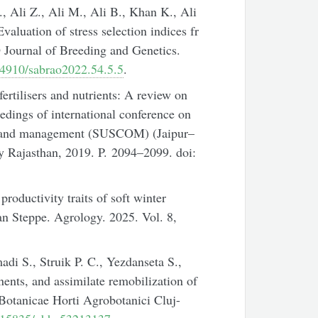
 Ali Z., Ali M., Ali B., Khan K., Ali
aluation of stress selection indices fr
 Journal of Breeding and Genetics.
4910/sabrao2022.54.5.5
.
ertilisers and nutrients: A review on
dings of international conference on
gy and management (SUSCOM) (Jaipur–
y Rajasthan, 2019. P. 2094–2099. doi:
productivity traits of soft winter
an Steppe. Agrology. 2025. Vol. 8,
i S., Struik P. C., Yezdanseta S.,
nts, and assimilate remobilization of
Botanicae Horti Agrobotanici Cluj-