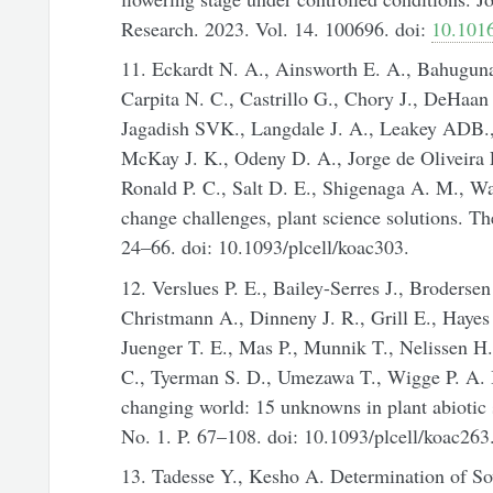
Research. 2023. Vol. 14. 100696. doi:
10.1016
11. Eckardt N. A., Ainsworth E. A., Bahugun
Carpita N. C., Castrillo G., Chory J., DeHaan
Jagadish SVK., Langdale J. A., Leakey ADB.,
McKay J. K., Odeny D. A., Jorge de Oliveira E.
Ronald P. C., Salt D. E., Shigenaga A. M., 
change challenges, plant science solutions. The
24–66. doi: 10.1093/plcell/koac303.
12. Verslues P. E., Bailey-Serres J., Brodersen
Christmann A., Dinneny J. R., Grill E., Haye
Juenger T. E., Mas P., Munnik T., Nelissen H.,
C., Tyerman S. D., Umezawa T., Wigge P. A. 
changing world: 15 unknowns in plant abiotic s
No. 1. P. 67–108. doi: 10.1093/plcell/koac263
13. Tadesse Y., Kesho A. Determination of So