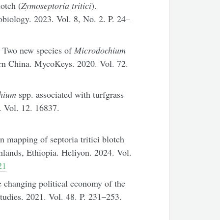
otch (
Zymoseptoria tritici
).
obiology. 2023. Vol. 8, No. 2. P. 24–
. Two new species of
Microdochium
rn China. MycoKeys. 2020. Vol. 72.
hium
spp. associated with turfgrass
. Vol. 12. 16837.
n mapping of septoria tritici blotch
hlands, Ethiopia. Heliyon. 2024. Vol.
21
 changing political economy of the
tudies. 2021. Vol. 48. P. 231–253.