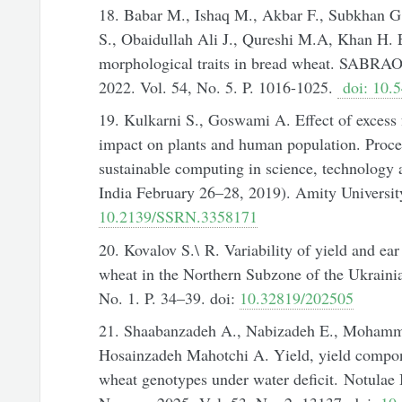
18. Babar M., Ishaq M., Akbar F., Subkhan G.,
S., Obaidullah Ali J., Qureshi M.A, Khan H. Ev
morphological traits in bread wheat. SABRAO
2022. Vol. 54, No. 5. P. 1016-1025.
doi: 10.5
19. Kulkarni S., Goswami A. Effect of excess f
impact on plants and human population. Procee
sustainable computing in science, technolo
India February 26–28, 2019). Amity Universit
10.2139/SSRN.3358171
20. Kovalov S.\ R. Variability of yield and ear 
wheat in the Northern Subzone of the Ukraini
No. 1. P. 34–39. doi:
10.32819/202505
21. Shaabanzadeh A., Nabizadeh E., Mohammad
Hosainzadeh Mahotchi A. Yield, yield compone
wheat genotypes under water deficit. Notulae 