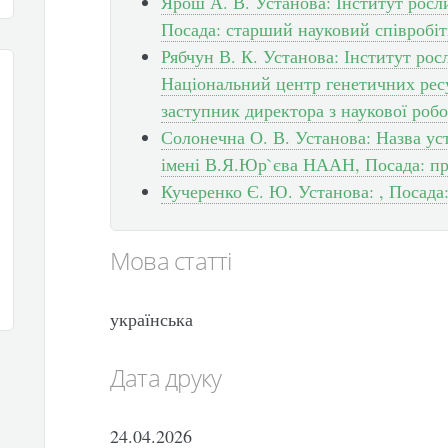
Ярош А. В. Установа: Інститут рос
Посада: старший науковий співробі
Рябчун В. К. Установа: Інститут ро
Національний центр генетичних ресу
заступник директора з наукової роб
Солонечна О. В. Установа: Назва у
імені В.Я.Юр`єва НААН, Посада: пр
Кучеренко Є. Ю. Установа: , Посада
Мова статті
українська
Дата друку
24.04.2026