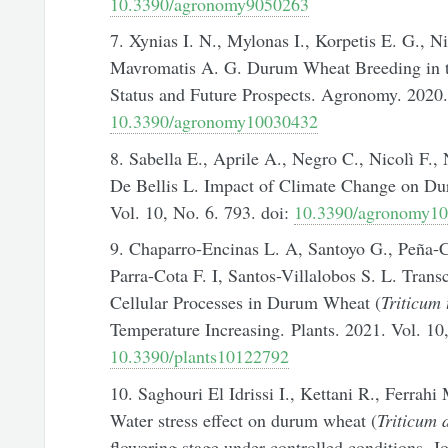
10.3390/agronomy9050263
7. Xynias I. N., Mylonas I., Korpetis E. G., N
Mavromatis A. G. Durum Wheat Breeding in t
Status and Future Prospects. Agronomy. 2020. 
10.3390/agronomy10030432
8. Sabella E., Aprile A., Negro C., Nicolì F., 
De Bellis L. Impact of Climate Change on D
Vol. 10, No. 6. 793. doi:
10.3390/agronomy1
9. Chaparro-Encinas L. A, Santoyo G., Peña-Ca
Parra-Cota F. I, Santos-Villalobos S. L. Trans
Cellular Processes in Durum Wheat (
T
riticum
Temperature Increasing. Plants. 2021. Vol. 10
10.3390/plants10122792
10. Saghouri El Idrissi I., Kettani R., Ferrahi
Water stress effect on durum wheat (
Triticum
flowering stage under controlled conditions. J