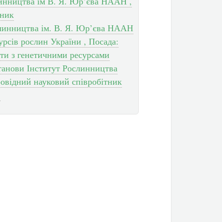
линництва ім В. Я. Юр’єва НААН ,
тник
слинництва ім. В. Я. Юр’єва НААН
рсів рослин України , Посада:
оти з генетичними ресурсами
станови Інститут Рослинництва
овідний науковий співробітник
: