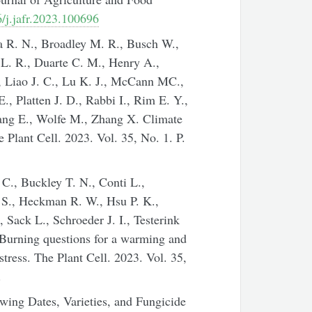
/j.jafr.2023.100696
a R. N., Broadley M. R., Busch W.,
 L. R., Duarte C. M., Henry A.,
 Liao J. C., Lu K. J., McCann MC.,
, Platten J. D., Rabbi I., Rim E. Y.,
Wang E., Wolfe M., Zhang X. Climate
 Plant Cell. 2023. Vol. 35, No. 1. P.
 C., Buckley T. N., Conti L.,
s S., Heckman R. W., Hsu P. K.,
 Sack L., Schroeder J. I., Testerink
Burning questions for a warming and
tress. The Plant Cell. 2023. Vol. 35,
.
wing Dates, Varieties, and Fungicide