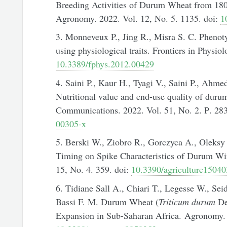
Breeding Activities of Durum Wheat from 180
Agronomy. 2022. Vol. 12, No. 5. 1135. doi:
1
3. Monneveux P., Jing R., Misra S. C. Phenoty
using physiological traits. Frontiers in Physiol
10.3389/fphys.2012.00429
4. Saini P., Kaur H., Tyagi V., Saini P., Ahme
Nutritional value and end-use quality of duru
Communications. 2022. Vol. 51, No. 2. Р. 2
00305-x
5. Berski W., Ziobro R., Gorczyca A., Oleksy
Timing on Spike Characteristics of Durum Win
15, No. 4. 359. doi:
10.3390/agriculture1504
6. Tidiane Sall A., Chiari T., Legesse W., Se
Bassi F. M. Durum Wheat (
Triticum durum
Des
Expansion in Sub-Saharan Africa. Agronomy. 2