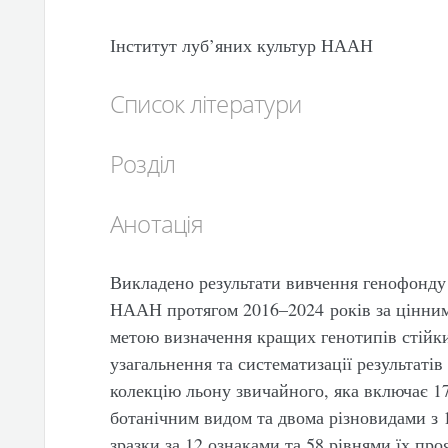
Інститут луб’яних культур НААН
Список літератури
Розділ
Анотація
Викладено результати вивчення генофонду 
НААН протягом 2016–2024 років за цінним
метою визначення кращих генотипів стійки
узагальнення та систематизації результаті
колекцію льону звичайного, яка включає 17
ботанічним видом та двома різновидами з 
зразки за 12 ознаками та 58 рівнями їх проя