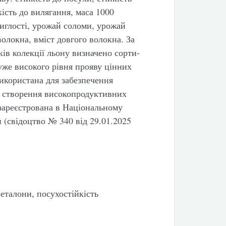
кість до вилягання, маса 1000
тиглості, урожай соломи, урожай
волокна, вміст довгого волокна. За
ків колекції льону визначено сорти-
уже високого рівня прояву цінних
використана для забезпечення
я створення високопродуктивних
 зареєстрована в Національному
 (свідоцтво № 340 від 29.01.2025
-еталони, посухостійкість