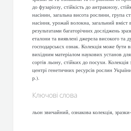
до фузаріозу, стійкість до антракнозу, стій
насінин, загальна висота рослини, група с
насіння, урожай волокна, загальний вміст 
результатами багаторічних досліджень зраз
еталони та виявлені джерела високого та д
господарськсх ознак. Колекція може бути 
вихідним матеріалом наукових установ дл
сортів льону, стійких до посухи. Колекція
центрі генетичних ресурсів рослин України
р.).
Ключові слова
льон звичайний, ознакова колекція, зразки