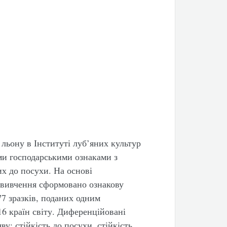
льону в Інституті луб’яних культур
и господарськими ознаками з
х до посухи. На основі
в вивчення сформовано ознакову
7 зразків, поданих одним
16 країн світу. Диференційовані
ву: стійкість до посухи, стійкість