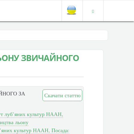
ЬОНУ ЗВИЧАЙНОГО
ЙНОГО ЗА
Скачати статтю
ут луб’яних культур НААН,
нництва льону
уб’яних культур НААН, Посада: