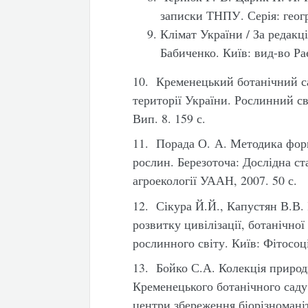
записки ТНПУ. Серія: геогр
Клімат України / За редакц
Бабиченко. Київ: вид-во Ра
10. Кременецький ботанічний са
території України. Рослинний сві
Вип. 8. 159 с.
11. Порада О. А. Методика форм
рослин. Березоточа: Дослідна ст
агроекології УААН, 2007. 50 с.
12. Сікура Й.Й., Капустян В.В. 
розвитку цивілізації, ботанічно
рослинного світу. Київ: Фітосоці
13. Бойко С.А. Колекція природ
Кременецького ботанічного саду.
центри збереження біорізноманіт