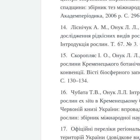
спадщини: збірник тез міжнародн
Академперіодика, 2006 р. С. 296
14. Ліснічук А. М., Онук Л. Л.,
дослідження рідкісних видів ро
Інтродукція рослин. Т. 67. № 3. 
15. Скоропляс І. О., Онук Л. Л.,
рослини Кременецького ботанічн
конвенції. Вісті біосферного за
С. 130–134.
16. Чубата Т.В., Онук Л.Л. Інтр
рослин ex situ в Кременецькому 
Червоній книзі України: впрова
рослин: збірник міжнародної нау
17. Офіційні переліки регіонал
територій України (довідкове ви