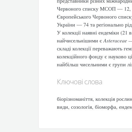
представники різних міжнародн
Червоного списку МСОП — 12, Б
Європейського Червоного списк
України — 74 та регіонально рід
У колекції наявні ендеміки (21 в
найчисельнішими є
Asteraceae
складі колекції переважають гем
колекційного фонду є науково ц
найбільш чисельними є групи лі
Ключові слова
біорізноманіття, колекція росли
види, созологія, біоморфа, ендем