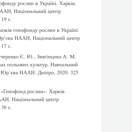
офонду рослин в Україні. Харків,
НААН, Національний центр
19 с.
азків генофонду рослин в Україні.
 Юр’єва НААН, Національний центр
17 с.
учеренко Є. Ю., Звягінцева А. М.
зах польових культур. Навчальний
. Юр’єва НААН. Дніпро, 2020. 325
«Генофонд рослин». Харків.
НААН, Національний центр
36 с.