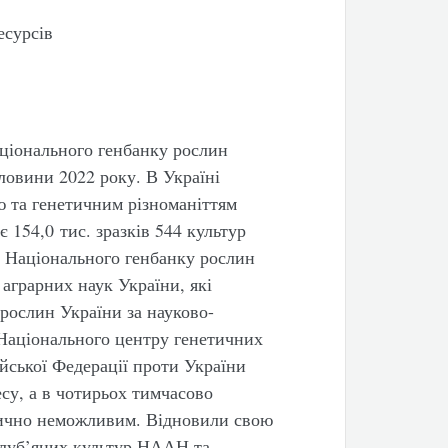
есурсів
ціонального генбанку рослин
ловини 2022 року. В Україні
ю та генетичним різноманіттям
 154,0 тис. зразків 544 культур
я Національного генбанку рослин
 аграрних наук України, які
рослин України за науково-
 Національного центру генетичних
ійської Федерації проти України
су, а в чотирьох тимчасово
тично неможливим. Відновили свою
т луб’яних культур НААН та