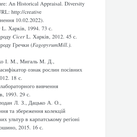
re: An Historical Appraisal. Diversity
RL: http://creative
рнення 10.02.2022).
s
L. Харків, 1994. 73 с.
 роду
Cicer
L. Харків, 2012. 45 с.
роду Гречки (
FagopyrumMill
.).
ко І. М., Мигаль М. Д.,
ласифікатор ознак рослин посівних
012. 18 с.
 лабораторного вивчення
, 1993. 29 с.
одан Л. З., Дацько А. О.,
ння та збереження колекцій
их ультур в карпатському регіоні
ошино, 2015. 16 с.