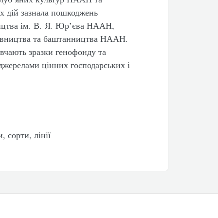
х дій зазнала пошкоджень
ицтва ім. В. Я. Юр’єва НААН,
чівництва та баштанництва НААН.
ивчають зразки генофонду та
джерелами цінних господарських і
, сорти, лінії