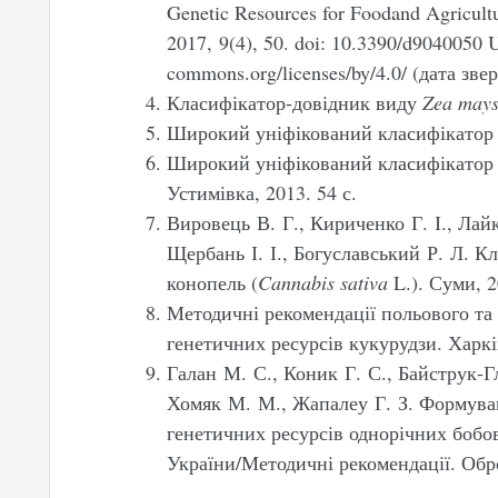
Genetic Resources for Foodand Agricultu
2017, 9(4), 50. doi: 10.3390/d9040050 U
commons.org/licenses/by/4.0/ (дата зве
Класифікатор-довідник виду
Zea may
Широкий уніфікований класифікатор
Широкий уніфікований класифікатор 
Устимівка, 2013. 54 с.
Вировець В. Г., Кириченко Г. І., Лай
Щербань І. І., Богуславський Р. Л. К
конопель (
Cannabis sativa
L.). Суми, 2
Методичні рекомендації польового та
генетичних ресурсів кукурудзи. Харків
Галан М. С., Коник Г. С., Байструк-Гл
Хомяк М. М., Жапалеу Г. З. Формува
генетичних ресурсів однорічних бобов
України/Методичні рекомендації. Обр