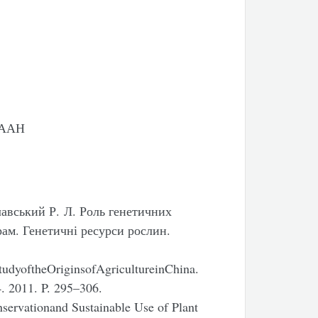
 НААН
лавський Р. Л. Роль генетичних
ам. Генетичні ресурси рослин.
udyoftheOriginsofAgricultureinChina.
. 2011. P. 295–306.
nservationand Sustainable Use of Plant