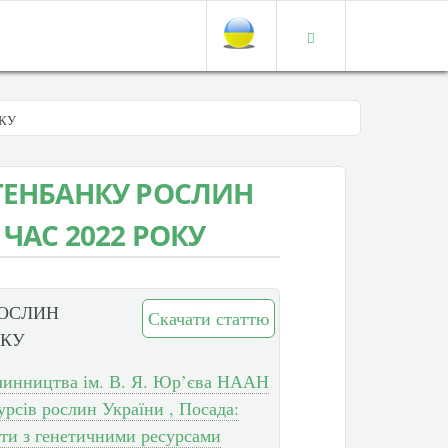
ОКУ
ГЕНБАНКУ РОСЛИН
ЧАС 2022 РОКУ
РОСЛИН
Скачати статтю
ОКУ
слинництва ім. В. Я. Юр’єва НААН
рсів рослин України , Посада:
оти з генетичними ресурсами