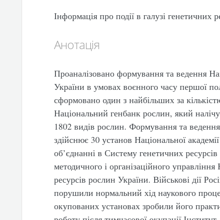
Інформація про події в галузі генетичних р
Анотація
Проаналізовано формування та ведення На
України в умовах воєнного часу першої по
сформовано один з найбільших за кількіст
Національний генбанк рослин, який налічує
1802 видів рослин. Формування та веденн
здійснює 30 установ Національної академії
об’єднанні в Систему генетичних ресурсів 
методичного і організаційного управління
ресурсів рослин України. Військові дії Рос
порушили нормальний хід наукового проце
окупованих установах зробили його прак
роботу після тимчасової окупації Інститу