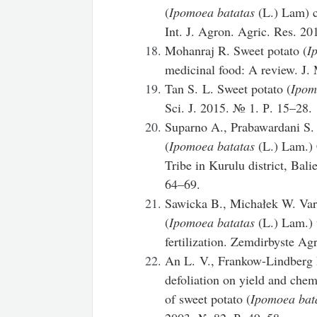
(
Ipomoea batatas
(L.) Lam) c
Int. J. Agron. Agric. Res. 2
Mohanraj R. Sweet potato (
I
medicinal food: A review. J
Tan S. L. Sweet potato (
Ipom
Sci. J. 2015. № 1. Р. 15–28.
Suparno A., Prabawardani S. T
(
Ipomoea batatas
(L.) Lam.) 
Tribe in Kurulu district, Bal
64–69.
Sawicka B., Michałek W. Vari
(
Ipomoea batatas
(L.) Lam.) 
fertilization. Zemdirbyste A
An L. V., Frankow-Lindberg B
defoliation on yield and chem
of sweet potato (
Ipomoea bat