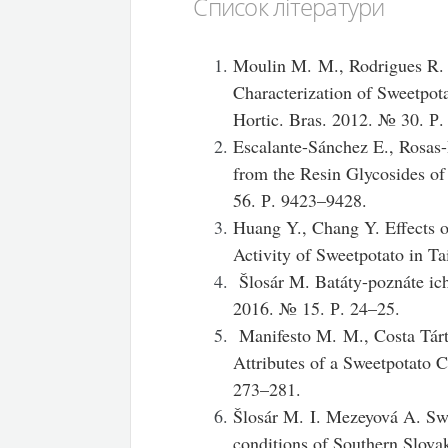
Список літератури
Moulin M. M., Rodrigues R. 
Characterization of Sweetpota
Hortic. Bras. 2012. № 30. Р
Escalante-Sánchez E., Rosas
from the Resin Glycosides o
56. Р. 9423–9428.
Huang Y., Chang Y. Effects 
Activity of Sweetpotato in 
Šlosár M. Batáty-poznáte ich
2016. № 15. Р. 24–25.
Manifesto M. M., Costa Tárt
Attributes of a Sweetpotato 
273–281.
Šlosár M. I. Mezeyová A. Swe
conditions of Southern Slova