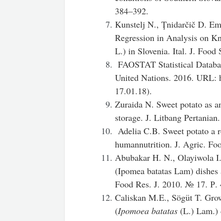
384–392.
Kunstelj N., Ţnidarčič D. Em
Regression in Analysis on K
L.) in Slovenia. Ital. J. Foo
FAOSTAT Statistical Database
United Nations. 2016. URL: 
17.01.18).
Zuraida N. Sweet potato as an
storage. J. Litbang Pertania
Adelia C.B. Sweet potato a re
humannutrition. J. Agric. F
Abubakar H. N., Olayiwola I
(Ipomea batatas Lam) dishes 
Food Res. J. 2010. № 17. Р.
Caliskan M.E., Sögüt T. Growt
(
Ipomoea batatas
(L.) Lam.) 