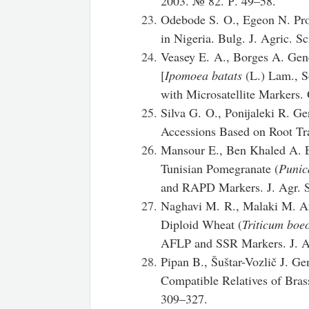
2003. № 82. Р. 49–58.
Odebode S. O., Egeon N. Prom
in Nigeria. Bulg. J. Agric. S
Veasey E. A., Borges A. Gene
[
Ipomoea batats
(L.) Lam., S
with Microsatellite Markers.
Silva G. O., Ponijaleki R. G
Accessions Based on Root Tra
Mansour E., Ben Khaled A. E
Tunisian Pomegranate (
Punic
and RAPD Markers. J. Agr. S
Naghavi M. R., Malaki M. An
Diploid Wheat (
Triticum boe
AFLP and SSR Markers. J. Ag
Pipan B., Šuštar-Vozlič J. Ge
Compatible Relatives of Bras
309–327.