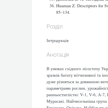
Huaman Z. Descriptors for 
85–134.
Розділ
Інтродукція
Анотація
В умовах східного лісостепу Ук
зразків батату вітчизняної та і
дуже різняться за довжиною вег
параметрами рослин, урожайніст
ранньостиглістю: V-1, V-6, А-7, 
Мурасакі. Найчисельніша група п
Ернандес, Окінава. Найбільшу в