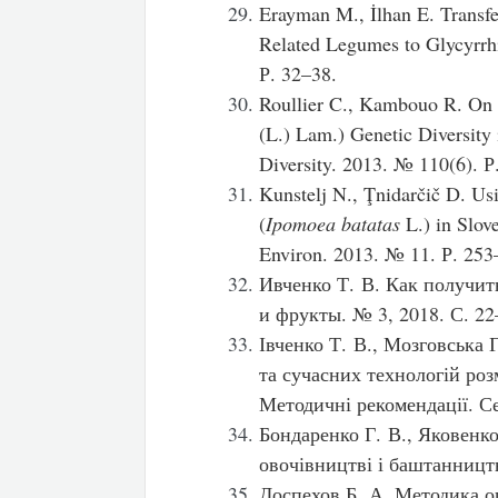
Erayman M., İlhan E. Transfe
Related Legumes to Glycyrrhi
Р. 32–38.
Roullier C., Kambouo R. On 
(L.) Lam.) Genetic Diversity
Diversity. 2013. № 110(6). Р
Kunstelj N., Ţnidarčič D. Us
(
Ipomoea batatas
L.) in Slove
Environ. 2013. № 11. Р. 253
Ивченко Т. В. Как получи
и фрукты. № 3, 2018. С. 22
Івченко Т. В., Мозговська 
та сучасних технологій роз
Методичні рекомендації. С
Бондаренко Г. В., Яковенко
овочівництві і баштанництв
Доспехов Б. А. Методика оп