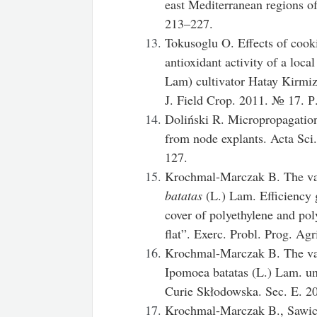
east Mediterranean regions of
213–227.
Tokusoglu O. Effects of cook
antioxidant activity of a loca
Lam) cultivator Hatay Kirmizi
J. Field Crop. 2011. № 17. Р
Doliński R. Micropropagation
from node explants. Acta Sci
127.
Krochmal-Marczak B. The vari
batatas
(L.) Lam. Efficiency
cover of polyethylene and po
flat”. Exerc. Probl. Prog. Ag
Krochmal-Marczak B. The vari
Ipomoea batatas (L.) Lam. un
Curie Skłodowska. Sec. E. 2
Krochmal-Marczak B., Sawicka