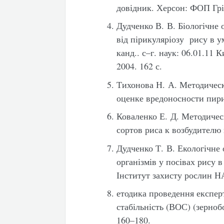
довідник. Херсон: ФОП Грін
Дудченко В. В. Біологічне 
від пірикуляріозу рису в у
канд.. с–г. наук: 06.01.11
2004. 162 с.
Тихонова Н. А. Методическ
оценке вредоносности пирик
Коваленко Е. Д. Методичес
сортов риса к возбудителю 
Дудченко Т. В. Екологічне
організмів у посівах рису в 
Інститут захисту рослин Н
етодика проведення експерт
стабільність (ВОС) (зернобо
160–180.