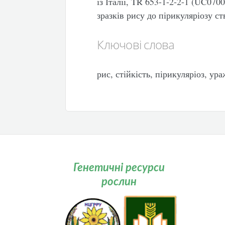
із Італії, TR 653-1-2-2-1 (UC070
зразків рису до пірикуляріозу с
Ключові слова
рис, стійкість, пірикуляріоз, ур
Генетичні ресурси
рослин