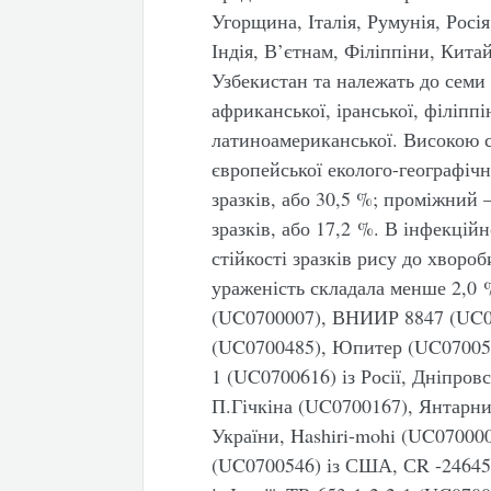
Угорщина, Італія, Румунія, Росія
Індія, В’єтнам, Філіппіни, Кита
Узбекистан та належать до семи 
африканської, іранської, філіппін
латиноамериканської. Високою с
європейської еколого-географічн
зразків, або 30,5 %; проміжний 
зразків, або 17,2 %. В інфекцій
стійкості зразків рису до хвороб
ураженість складала менше 2,0 
(UC0700007), ВНИИР 8847 (UC0
(UC0700485), Юпитер (UC070052
1 (UC0700616) із Росії, Дніпро
П.Гічкіна (UC0700167), Янтарни
України, Hashiri-mohi (UC0700001
(UC0700546) із США, СR -246452