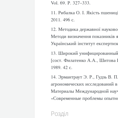
Vol. 69. Р. 327–333.
11. Рибалка О. І. Якість пшениці
2011. 496 с.
12. Методика державної науково
Методи визначення показників я
Український інститут експертизи
13. Широкий унифицированный к
[сост. Филатенко А.А., Шитова И
1989. 42 с.
14. Эрмантраут Э. Р., Гудзь В. 
агрономических исследований 
Материалы Международной науч
«Современные проблемы опытног
Розділ