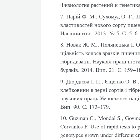
Физиология растений и генетика
7. Парій Ф. М., Сухомуд О. Г., 
властивостей нового сорту пшен
Насінництво. 2013. № 5. С. 5–6.
8. Новак Ж. М., Полянецька І. О
щільність колоса зразків пшениц
гібридизації. Наукові праці інс
буряків. 2014. Вип. 21. С. 159−1
9. Діордієва І. П., Єщенко О. В
клейковини в зерні сортів і гіб
наукових праць Уманського наці
Вип. 90. С. 173–179.
10. Guzman C., Mondal S., Govind
Cervantes F. Use of rapid tests to
genotypes grown under different 