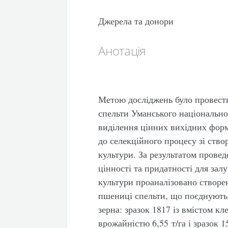
Джерела та донори
Анотація
Метою досліджень було провести
спельти Уманського національно
виділення цінних вихідних форм 
до селекційного процесу зі ств
культури. За результатом провед
цінності та придатності для за
культури проаналізовано створе
пшениці спельти, що поєднують 
зерна: зразок 1817 із вмістом к
врожайністю 6,55 т/га і зразок 