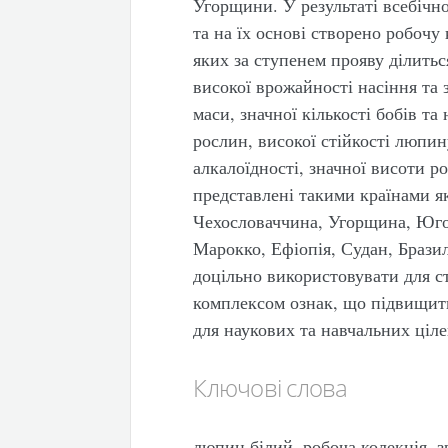
Угорщини. У результаті всебічн
та на їх основі створено робочу
яких за ступенем прояву ділитьс
високої врожайності насіння та 
маси, значної кількості бобів та
рослин, високої стійкості люпин
алкалоїдності, значної висоти р
представлені такими країнами я
Чехословаччина, Угорщина, Югос
Марокко, Ефіопія, Судан, Бразил
доцільно використовувати для с
комплексом ознак, що підвищить
для наукових та навчальних ціле
Ключові слова
люпин білий, робоча колекція, з