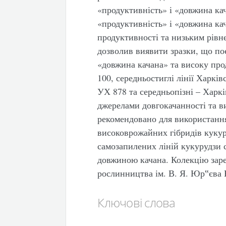
«продуктивність» і «довжина кач
«продуктивність» і «довжина ка
продуктивності та низьким рівн
дозволив виявити зразки, що по
«довжина качана» та високу про
100, середньостиглі лінії Харкі
УХ 878 та середньопізні – Харк
джерелами довгокачанності та ви
рекомендовано для використання
високоврожайних гібридів кукур
самозапилених ліній кукурудзи 
довжиною качана. Колекцію зар
рослинництва ім. В. Я. Юр‟єв
Ключові слова