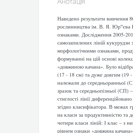
Анотація
Наведено результати вивчення 86
рослинництва ім. В. Я. Юр‟єва
ознаками. Дослідження 2005-201
самозапилених ліній кукурудзи з
морфологічними ознаками, проду
формуванні на цій основі колекц
«довжиною качана». Було відібра
(17 - 18 см) та дуже довгим (19 
належали до середньоранньої (СР)
зразок та середньопізньої (СП) –
стиглості лінії диференційовано
згідно класифікатора. В межах г
на класи за продуктивністю та 
чотири класи ліній: І клас – з 
рівнем ознаки «довжина качана»;