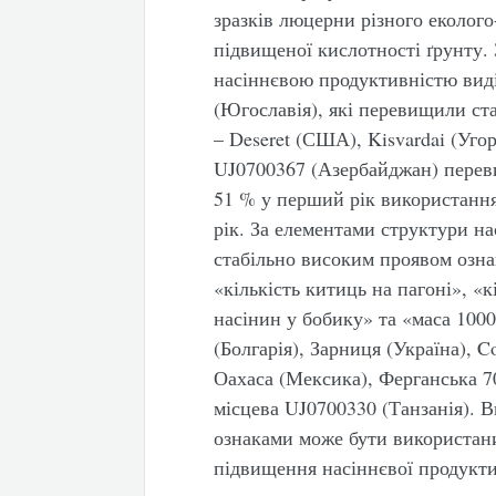
зразків люцерни різного еколог
підвищеної кислотності ґрунту. 
насіннєвою продуктивністю виді
(Югославія), які перевищили ст
– Deseret (США), Kisvardai (Уго
UJ0700367 (Азербайджан) перев
51 % у перший рік використання
рік. За елементами структури на
стабільно високим проявом озна
«кількість китиць на пагоні», «к
насінин у бобику» та «маса 100
(Болгарія), Зарниця (Україна), 
Оахаса (Мексика), Ферганська 70
місцева UJ0700330 (Танзанія). 
ознаками може бути використани
підвищення насіннєвої продукти