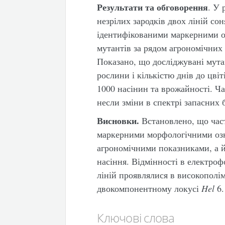
Результати та обговорення
. У 
незрілих зародків двох ліній со
ідентифікованими маркерними о
мутантів за рядом агрономічних 
Показано, що досліджувані мута
рослини і кількістю днів до цві
1000 насінин та врожайності. 
несли зміни в спектрі запасних 
Висновки.
Встановлено, що час
маркерними морфологічними озна
агрономічними показниками, а й 
насіння. Відмінності в електро
ліній проявлялися в високопол
двокомпонентному локусі
Hel
6.
Ключові слова