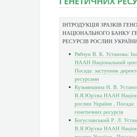
ГЕНЕТИЧНИХ РЕСУ
ІНТРОДУКЦІЯ ЗРАЗКІВ ГЕН
НАЦІОНАЛЬНОГО БАНКУ Г
РЕСУРСІВ РОСЛИН УКРАЇН
Рябчун В. К. Установа: І
НААН Національний центр
Посада: заступник директ
ресурсами
Кузьмишина Н. В. Установ
В.Я.Юр'єва НААН Націона
рослин України , Посада: з
генетичних ресурсів
Богуславський Р. Л. Уста
В.Я.Юр'єва НААН Націона
рослин України , Посада: