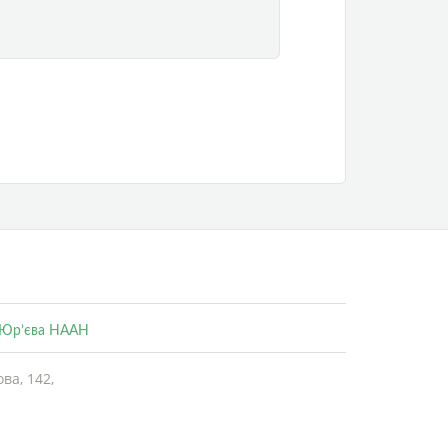
. Юр’єва НААН
ва, 142,