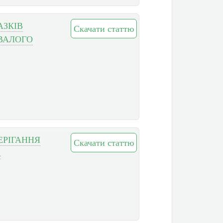
АЗКІВ
Скачати статтю
ВАЛОГО
ЕРІГАННЯ
Скачати статтю
А