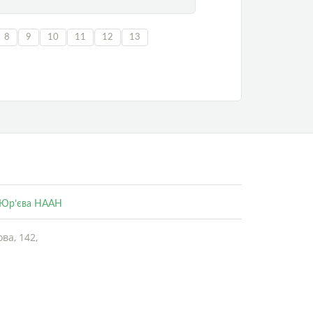
8
9
10
11
12
13
. Юр’єва НААН
ва, 142,