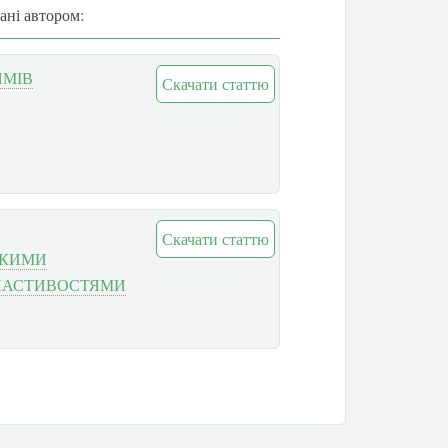
вані автором:
ЯМІВ
Скачати статтю
Скачати статтю
ОКИМИ
ЛАСТИВОСТЯМИ