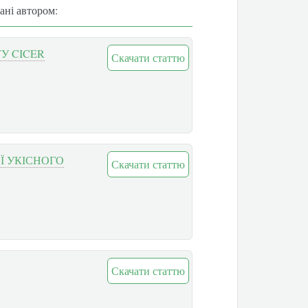
вані автором:
У CICER
Скачати статтю
ОЇ УКІСНОГО
Скачати статтю
Скачати статтю