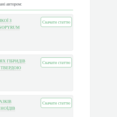
вані автором:
КОЇ З
Скачати статтю
INOPYRUM
Х ГІБРИДІВ
Скачати статтю
 ТВЕРДОЮ
АЗКІВ
Скачати статтю
ИНОЇДІВ