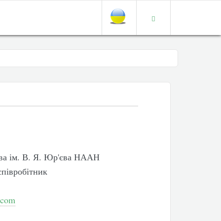
ва ім. В. Я. Юр'єва НААН
співробітник
.com