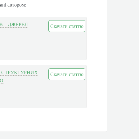
вані автором:
В – ДЖЕРЕЛ
Скачати статтю
Ї СТРУКТУРНИХ
Скачати статтю
ГО