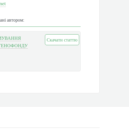
net
вані автором:
РМУВАННЯ
Скачати статтю
 ГЕНОФОНДУ