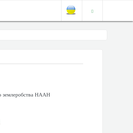
го землеробства НААН
t