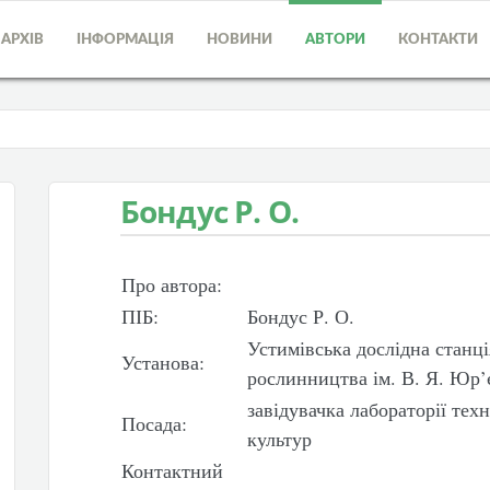
АРХІВ
ІНФОРМАЦІЯ
НОВИНИ
АВТОРИ
КОНТАКТИ
Бондус Р. О.
Про автора:
ПІБ:
Бондус Р. О.
Устимівська дослідна станц
Установа:
рослинництва ім. В. Я. Юр
завідувачка лабораторії тех
Посада:
культур
Контактний