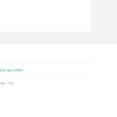
. Юр’єва НААН
ва, 142,