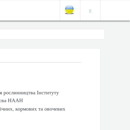
ія рослинництва Інституту
’єва НААН
нічних, кормових та овочевих