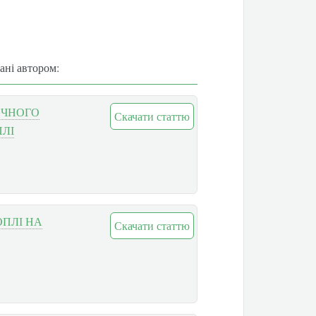
вані автором:
ИЧНОГО
Скачати статтю
ПЛІ
ОПЛІ НА
Скачати статтю