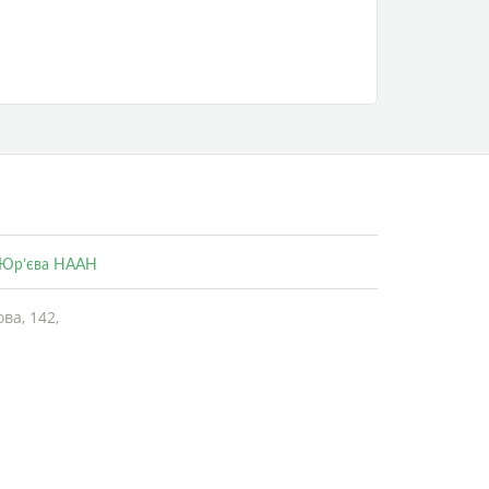
. Юр’єва НААН
ва, 142,