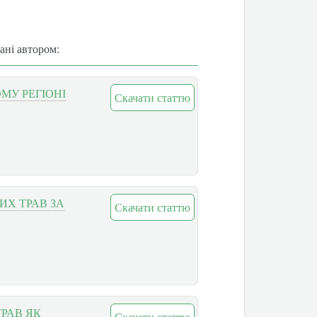
вані автором:
ОМУ РЕГІОНІ
Скачати статтю
ИХ ТРАВ ЗА
Скачати статтю
РАВ ЯК
Скачати статтю