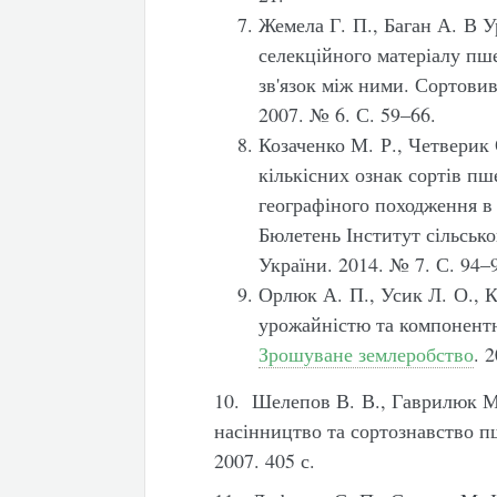
Жемела Г. П., Баган А. В 
селекційного матеріалу пше
зв'язок між ними. Сортовив
2007. № 6. С. 59–66.
Козаченко М. Р., Четверик
кількісних ознак сортів пш
географіного походження в 
Бюлетень Інститут сільськ
України. 2014. № 7. С. 94–
Орлюк А. П., Усик Л. О., К
урожайністю та компонентн
Зрошуване землеробство
. 
10. Шелепов В. В., Гаврилюк М.
насінництво та сортознавство п
2007. 405 с.