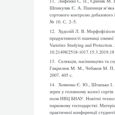
11. Лифенко С. П., Єриняк М. І
Шпикуляк Є. А. Пшениця м’яка 
сортового контролю добазового і
№ 10. С. 2–5.
12. Худолій Л. В. Морфофізіоло
продуктивності пшениці озимої 
Varieties Studying and Protection.
10.21498/2518-1017.15.3.2019.18
13. Селекція, насінництво та с
Гаврилюк М. М., Чебаков М. П.,
2007. 405 с.
14. Хоменко Є. Ю., Штанько І. 
зерен у головному колосі сортів
поля НВЦ БНАУ. Новітні технолог
парковому господарстві: Матері
практичної конференції студентів