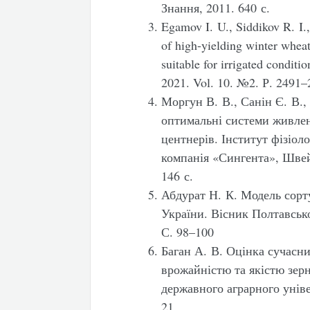
Знання, 2011. 640 с.
Egamov I. U., Siddikov R. I
of high-yielding winter wheat
suitable for irrigated conditi
2021. Vol. 10. №2. Р. 2491–
Моргун В. В., Санін Є. В.,
оптимальні системи живлен
центнерів. Інститут фізіол
компанія «Сингента», Швей
146 с.
Абдурат Н. К. Модель сорт
України. Вісник Полтавсько
С. 98–100
Баган А. В. Оцінка сучасни
врожайністю та якістю зер
державного аграрного уніве
21.