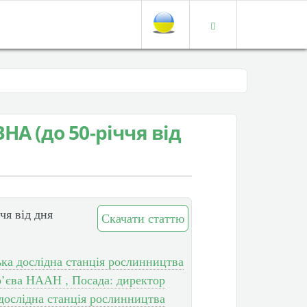
А (до 50-річчя від
я від дня
Скачати статтю
ка дослідна станція рослинництва
р’єва НААН , Посада: директор
 дослідна станція рослинництва