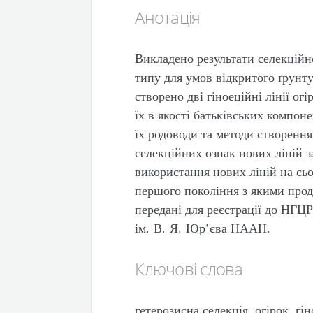
Анотація
Викладено результати селекційн
типу для умов відкритого ґрунту
створено дві гіноеційні лінії ог
їх в якості батьківських компоне
їх родоводи та методи створенн
селекційних ознак нових ліній з
використання нових ліній на сьо
першого покоління з якими прод
передані для реєстрації до НГЦ
ім. В. Я. Юр’єва НААН.
Ключові слова
гетерозисна селекція, огірок, гі