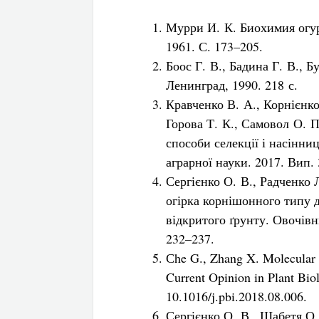
Мурри И. К. Биохимия огу
1961. С. 173–205.
Боос Г. В., Бадина Г. В., 
Ленинград, 1990. 218 с.
Кравченко В. А., Корнієнко 
Горова Т. К., Самовол О. 
способи селекції і насінни
аграрної науки. 2017. Вип. 
Сергієнко О. В., Радченко 
огірка корнішонного типу д
відкритого ґрунту. Овочівн
232–237.
Сhe G., Zhang X. Molecular b
Current Opinion in Plant Bio
10.1016/j.pbi.2018.08.006.
Сергієнко О. В., Шабетя О.