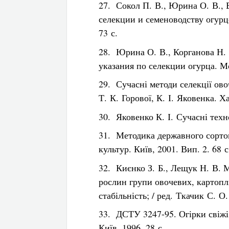
27. Сокол П. В., Юрина О. В., 
селекции и семеноводству огурц
73 с.
28. Юрина О. В., Корганова Н.
указания по селекции огурца. Мо
29. Сучасні методи селекції ово
Т. К. Горової, К. І. Яковенка. Х
30. Яковенко К. І. Сучасні техно
31. Методика державного сорто
культур. Київ, 2001. Вип. 2. 68 с
32. Києнко З. Б., Лещук Н. В. 
рослин групи овочевих, картоплі 
стабільність; / ред. Ткачик С. О.
33. ДСТУ 3247-95. Огірки свіжі.
Київ, 1996. 28 с.