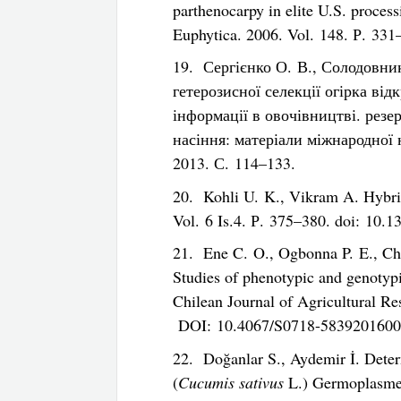
parthenocarpy in elite U.S. proces
Euphytica. 2006. Vol. 148. Р. 33
19. Сергієнко О. В., Солодовник
гетерозисної селекції огірка від
інформації в овочівництві. резе
насіння: матеріали міжнародної 
2013. С. 114–133.
20. Kohli U. K., Vikram A. Hybri
Vol. 6 Is.4. Р. 375–380. doi: 10
21. Ene C. O., Ogbonna P. E., Ch
Studies of phenotypic and genotypi
Chilean Journal of Agricultural Re
DOI: 10.4067/S0718-5839201600
22. Doğanlar S., Aydemir İ. Deter
(
Cucumis sativus
L.) Germoplasme.