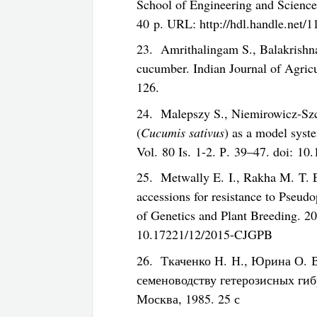
School of Engineering and Sciences
40 p. URL: http://hdl.handle.net/
23. Amrithalingam S., Balakrishna
cucumber. Indian Journal of Agric
126.
24. Malepszy S., Niemirowicz-Szc
(
Cucumis sativus
) as a model syst
Vol. 80 Is. 1-2. Р. 39–47. doi: 1
25. Metwally E. I., Rakha M. T. E
accessions for resistance to Pseud
of Genetics and Plant Breeding. 20
10.17221/12/2015-CJGPB
26. Ткаченко Н. Н., Юрина О. 
семеноводству гетерозисных гиб
Москва, 1985. 25 с