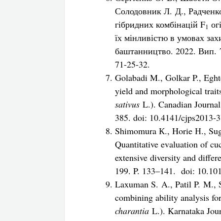
Солодовник Л. Д., Радченк
гібридних комбінацій F
ог
1
їх мінливістю в умовах за
баштанництво. 2022. Вип. 7
71-25-32.
Golabadi M., Golkar P., Eght
yield and morphological trai
sativus
L.). Canadian Journal
385. doi: 10.4141/cjps2013-3
Shimomura К., Horie Н., Su
Quantitative evaluation of cuc
extensive diversity and differ
199. P. 133–141. doi: 10.101
Laxuman S. A., Patil P. M., 
combining ability analysis for 
charantia
L.). Karnataka Jour