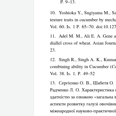
P. 9–13.
10. Yoshioka Y., Sugiyama M., Sak
texture traits in cucumber by mec
Vol. 60. Is. 1 Р. 65–70. doi:10.1
11. Adel M. M., Ali E. A. Gene ac
diallel cross of wheat. Asian Jour
23.
12. Singh R., Singh A. K., Kumar 
combining ability in Cucumber (
Cu
Vol. 38. Is. 1. Р. 49–52
13. Сергієнко О. В., Шабетя О. 
Радченко Л. О. Характеристика 
здатністю за ознакою «загальна 
аспекти розвитку галузі овочівн
міжнародної науково-практичної