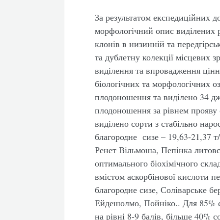
За результатом експедиційних д
морфологічний опис виділених р
клонів в низинній та передгірс
та дублетну колекції місцевих з
виділення та впровадження цінни
біологічних та морфологічних оз
плодоношення та виділено 34 дж
плодоношення за рівнем прояву 
виділено сорти з стабільно нар
благородне сизе – 19,63-21,37 т
Ренет Вільмоша, Пепінка литовсь
оптимального біохімічного склад
вмістом аскорбінової кислоти п
благородне сизе, Соліварське бе
Ейдешолмо, Пойніко.. Для 85% с
на рівні 8-9 балів, більше 40% 