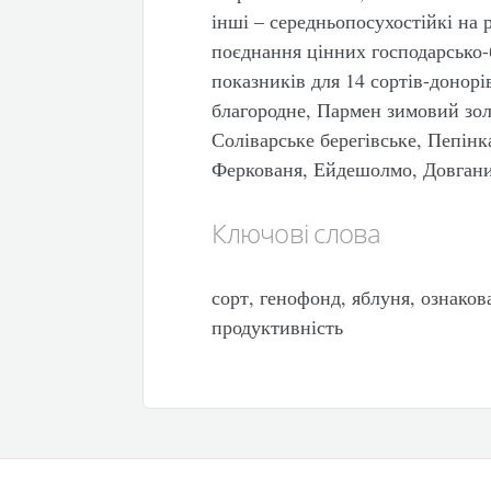
інші – середньопосухостійкі на 
поєднання цінних господарсько-
показників для 14 сортів-донорі
благородне, Пармен зимовий зо
Соліварське берегівське, Пепінк
Феркованя, Ейдешолмо, Довгани
Ключові слова
сорт, генофонд, яблуня, ознакова
продуктивність