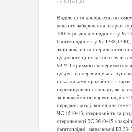
Анотація
Виділено та досліджено потомст
жовтого забарвлення шкірки кор
100 % роздільноплідності у №138
багатоплідності у № 1388,1390)
запилювачів та стерильністю п
цукрового ці показники були в м
99 %.Отримано експериментальні
цукру, що перевищував груповий
показниками врожайності характе
перевищували стандарт, як за вм
за врожайністю коренеплодів +1
передані: роздільноплідна гене
ЧС 1510-13, стерильність та роз
стерильності ЗС 3610-15 з закр
багатоплідні запилювачі БЗ 3347