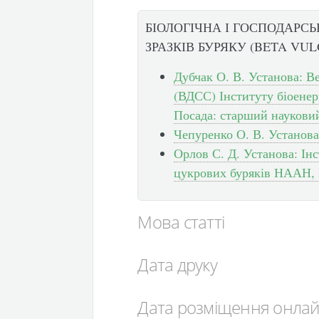
БІОЛОГІЧНА І ГОСПОДАРС
ЗРАЗКІВ БУРЯКУ (BETA VUL
Дубчак О. В. Установа: В
(ВДСС) Інституту біоенер
Посада: старший наукови
Чепуренко О. В. Установа:
Орлов С. Д. Установа: Інс
цукрових буряків НААН, 
Мова статті
Дата друку
Дата розміщення онла