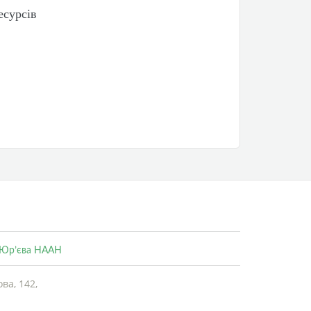
есурсів
. Юр’єва НААН
ва, 142,