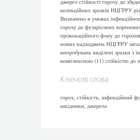
джерел стійкості гороху до збуд
колекційних зразків НЦГРРУ різ
Визначено в умовах інфекційног
гороху до фузаріозних кореневих
провокаційного фону до горохов
нових надходжень НЦГРРУ загаль
випробувань виділені зразки з і
комплексною (11) стійкістю до з
Ключові слова
горох, стійкість, інфекційний 
шкідники, джерела