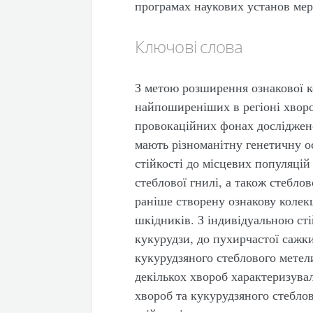
програмах наукових установ ме
Ключові слова
З метою розширення ознакової к
найпоширеніших в регіоні хвороб
провокаційних фонах досліджено 9
мають різноманітну генетичну о
стійкості до місцевих популяцій
стеблової гнилі, а також стебло
раніше створену ознакову колекц
шкідників. З індивідуальною сті
кукурудзи, до пухирчастої сажки 
кукурудзяного стеблового метели
декількох хвороб характеризува
хвороб та кукурудзяного стеблов