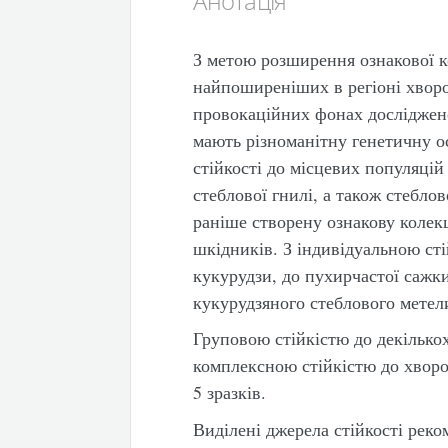
Анотація
З метою розширення ознакової к
найпоширеніших в регіоні хвороб
провокаційних фонах досліджено 9
мають різноманітну генетичну о
стійкості до місцевих популяцій
стеблової гнилі, а також стебло
раніше створену ознакову колекц
шкідників. З індивідуальною сті
кукурудзи, до пухирчастої сажки 
кукурудзяного стеблового метели
Груповою стійкістю до декілько
комплексною стійкістю до хворо
5 зразків.
Виділені джерела стійкості рек