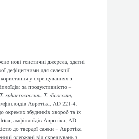
ено нові генетичні джерела, здатні
ої дефіцитними для селекції
икористання у схрещуваннях з
плоїдів: за продуктивністю –
T
.
sphaerococcum
,
T
.
dicoccum
,
амфіплоїдів Авротіка, AD 221-4,
до окремих збудників хвороб та їх
ndrica; амфіплоїдів Авротіка, AD
йкістю до твердої сажки – Авротіка
ниці одержані від схрещувань з