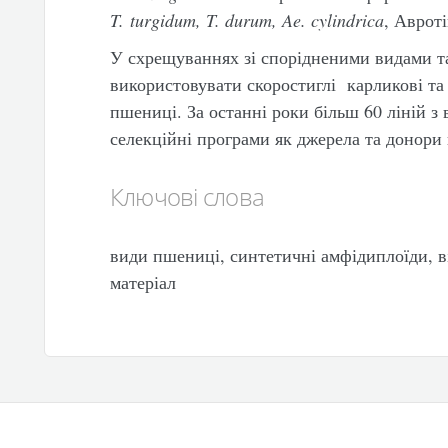
T
.
turgidum
,
T
.
durum
,
Ae
.
cylindrica
, Авроті
У схрещуваннях зі спорідненими видами т
використовувати скоростиглі карликові та 
пшениці. За останні роки більш 60 ліній з 
селекційні програми як джерела та донори 
Ключові слова
види пшениці, синтетичні амфідиплоїди, в
матеріал