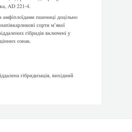
ка, AD 221-4.
а амфіплоїдами пшениці доцільно
напівкарликові сорти м’якої
віддалених гібридів включені у
цінних ознак.
іддалена гібридизація, вихідний