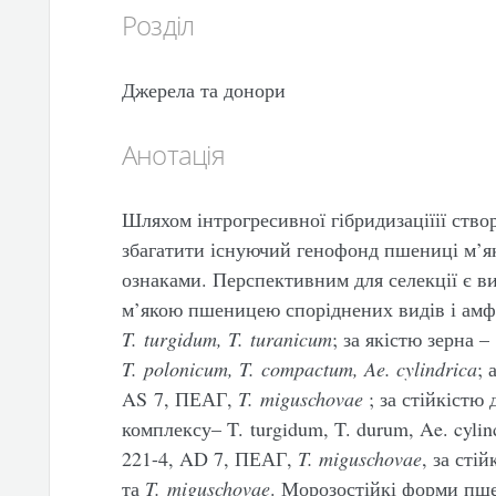
Розділ
Джерела та донори
Анотація
Шляхом інтрогресивної гібридизаціїії створ
збагатити існуючий генофонд пшениці м’як
ознаками. Перспективним для селекції є в
м’якою пшеницею споріднених видів і амфі
T
.
turgidum
,
T
.
turanicum
; за якістю зерна –
T
.
polonicum
,
T
.
compactum
,
Ae
.
cylindrica
; 
AS 7, ПЕАГ,
T
.
miguschovae
; за стійкістю 
комплексу– T. turgidum, T. durum, Ae. cyli
221-4, AD 7, ПЕАГ,
T
.
miguschovae
, за сті
та
T
.
miguschovae
. Морозостійкі форми пше