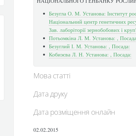
НАЦІОНАЛЬНОГО ГЕНБАНКУ РОСЛИН
Безугла О. М. Установа: Інститут 
Національний центр генетичних ресу
Зав. лаборіторії зернобобових і круп
Потьомкіна Л. М. Установа: , Посада
Безуглий І. М. Установа: , Посада:
Кобизєва Л. Н. Установа: , Посада:
Мова статті
Дата друку
Дата розміщення онлайн
02.02.2015