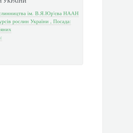
 УКРАЇНИ
рослинництва ім. В.Я.Юр'єва НААН
рсів рослин України , Посада:
'яних
: