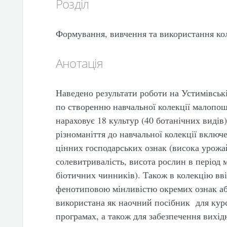
Розділ
Формування, вивчення та використання ко
Анотація
Наведено результати роботи на Устимівськ
по створенню навчальної колекції малопо
нараховує 18 культур (40 ботанічних видів)
різноманіття до навчальної колекції включ
цінних господарських ознак (висока урожай
солевитривалість, висота рослин в період м
біотичних чинників). Також в колекцію вві
фенотиповою мінливістю окремих ознак аб
використана як наочний посібник для курсу
програмах, а також для забезпечення вихід