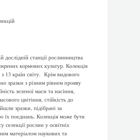
лекцій
ій дослідній станції рослинництва
ширених кормових культур. Колекція
 з 13 країн світу. Крім видового
ено зразки з різним рівнем прояву
ність зеленої маси та насіння,
асового цвітіння, стійкість до
йшли зразки, підібрані за
о їх поєднань. Колекція може бути
 селекції рослин у освітніх
ним матеріалом наукових та