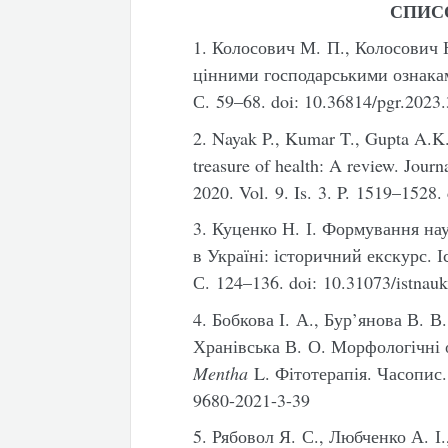
СПИС
1. Колосович М. П., Колосович Н
цінними господарськими ознакам
С. 59–68. doi: 10.36814/pgr.2023.
2. Nayak P., Kumar T., Gupta A.K.
treasure of health: A review. Jou
2020. Vol. 9. Is. 3. P. 1519–1528
3. Куценко Н. І. Формування на
в Україні: історичний екскурс. І
С. 124–136. doi: 10.31073/istnau
4. Бобкова І. А., Бур’янова В. В
Хранівська В. О. Морфологічні 
Mentha
L. Фітотерапія. Часопис.
9680-2021-3-39
5. Рябовол Я. С., Любченко А. І.