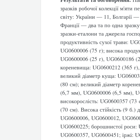
зразків робочої колекції м'яти пе
світу: України — 11, Болгарії 
Франції — два та по одна зразку
зразки-еталони та джерела госпо
продуктивність сухої трави: UG0
UG0600006 (75 г); висока продук
UG0600006 (25 г), UG0600186 (2
кореневища: UG0600212 (365 г),
великий діаметр куща: UG06003
(80 см); великий діаметр корен
(6,7 мм), UG0600006 (6,5 мм), 
високорослість: UG0600357 (73 
(70 см). Висока стійкість (9 б.
UG0600006, UG0600012, UG0600
UG0600225; борошнистої роси:
UG0600357, UG0600451; іржі: 