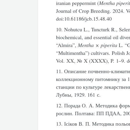
iranian peppermint (
Mentha piperi
Journal of Crop Breeding. 2024. V
doi:10.61186/jcb.15.48.40
10.
Nohutcu L., Tuncturk R., Sele
biochemical, and essential oil div
“Almira”,
Mentha × piperita
L. “G
“Multimentha”) cultivars. Polish J
Vol. XX, № X (XXXX), P. 1–9. do
11. Описание почвенно-климати
коллекционному питомнику за 1
станции по культуре лекарствен
Лубны, 1929. 161 с.
12. Порада О. А. Методика форм
рослин. Полтава: ПП ПДАА, 2007
13. Ісіков В. П. Методика поль