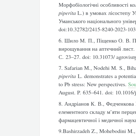
Морфобіологічні особливості кол
piperita
L.) в умовах лісостепу У
Уманського національного універ
doi:10.32782/2415-8240-2023-103
6. Шило М. П., Піщенко О. В. П
вирощування на аптечний лист. 
С. 23–27. doi: 10.31073/ agrovis
7. Safarian M., Nodehi M. S., Bi
piperita
L. demonstrates a potentia
to Pb stress: New perspectives.
Sou
August. P. 635–641. doi: 10.1016/
8. Андріанов К. В., Федченкова
елементного складу м’яти перцев
фармацевтичної і медичної науки
9.Bashirzadeh Z., Mohebodini M., F