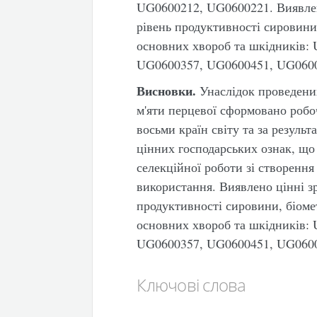
UG0600212, UG0600221. Виявлен
рівень продуктивності сировини,
основних хвороб та шкідників:
UG0600357, UG0600451, UG060
Висновки.
Унаслідок проведени
м'яти перцевої сформовано робоч
восьми країн світу та за резуль
цінних господарських ознак, щ
селекційної роботи зі створення
використання. Виявлено цінні з
продуктивності сировини, біоме
основних хвороб та шкідників:
UG0600357, UG0600451, UG060
Ключові слова