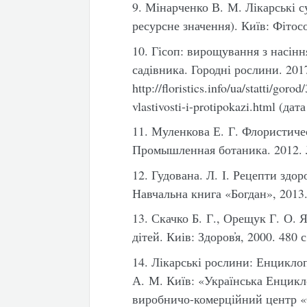
9. Мінарченко В. М. Лікарські 
ресурсне значення). Київ: Фітосо
10. Гісоп: вирощування з насінн
садівника. Городні рослини. 201
http://floristics.info/ua/statti/go
vlastivosti-i-protipokazi.html (да
11. Муленкова Е. Г. Флористич
Промышленная ботаника. 2012. 
12. Гудована. Л. І. Рецепти здор
Навчальна книга «Богдан», 2013.
13. Скачко Б. Г., Орещук Г. О. 
дітей. Киів: Здоров҆я, 2000. 480 с
14. Лікарські рослини: Енцикло
А. М. Київ: «Українська Енцикл
виробничо-комерційний центр «О