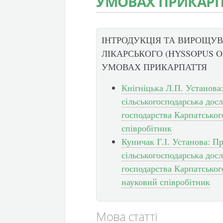
УМОВАХ ПРИКАРП
ІНТРОДУКЦІЯ ТА ВИРОЩУ
ЛІКАРСЬКОГО (HYSSOPUS OF
УМОВАХ ПРИКАРПАТТЯ
Кнігніцька Л.П. Установа
сільськогосподарська досл
господарства Карпатсько
співробітник
Куничак Г.І. Установа: П
сільськогосподарська досл
господарства Карпатсько
науковий співробітник
Мова статті