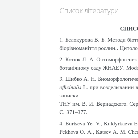
Список літератури
СПИС
1. Белокурова В. Б. Методи біоте
біорізноманіття рослин.. Цитолог
2. Котюк Л. А. Онтоморфогене
ботанічному саду ЖНАЕУ. Moder
3. Шибко А. Н. Биоморфологич
officinalis
L. при возделывании 
записки
ТНУ им. В. И. Вернадского. Сери
С. 371–377.
4. Burtseva Ye. V., Kuldyrkaeva E
Pekhova O. A., Katsev A. M. Chemi