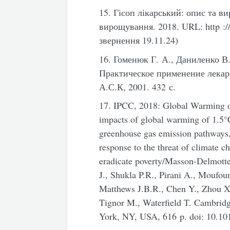
15. Гісоп лікарський: опис та в
вирощування. 2018. URL: http ://
звернення 19.11.24)
16. Гоменюк Г. А., Даниленко В
Практическое применение лекар
А.С.К, 2001. 432 с.
17. IPCC, 2018: Global Warming o
impacts of global warming of 1.5°C
greenhouse gas emission pathways, 
response to the threat of climate c
eradicate poverty/Masson-Delmotte 
J., Shukla P.R., Pirani A., Moufo
Matthews J.B.R., Chen Y., Zhou X
Tignor M., Waterfield T. Cambrid
York, NY, USA, 616 p. doi: 10.1