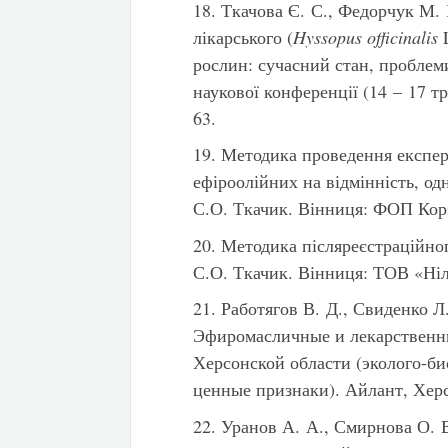
18. Ткачова Є. С., Федорчук М.
лікарського (
Hyssopus
officinalis
L
рослин: сучасний стан, проблем
наукової конференції (14 – 17 тр
63.
19. Методика проведення експер
ефіроолійних на відмінність, одн
С.О. Ткачик. Вінниця: ФОП Корз
20. Методика післяреєстраційно
С.О. Ткачик. Вінниця: ТОВ «Ніл
21. Работягов В. Д., Свиденко Л
Эфиромасличные и лекарственн
Херсонской области (эколого-би
ценные признаки). Айлант, Херс
22. Уранов А. А., Смирнова О.