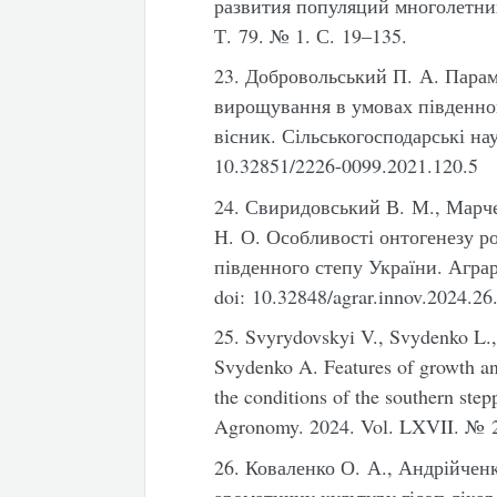
развития популяций многолетни
Т. 79. № 1. С. 19–135.
23. Добровольський П. А. Парам
вирощування в умовах південно
вісник. Сільськогосподарські нау
10.32851/2226-0099.2021.120.5
24. Свиридовський В. М., Марч
Н. О. Особливості онтогенезу 
південного степу України. Аграр
doi: 10.32848/agrar.innov.2024.26
25. Svyrydovskyi V., Svydenko L.,
Svydenko A. Features of growth a
the conditions of the southern step
Agronomy. 2024. Vol. LXVII. № 2
26. Коваленко О. А., Андрійчен
ароматичну культуру гісоп лікар