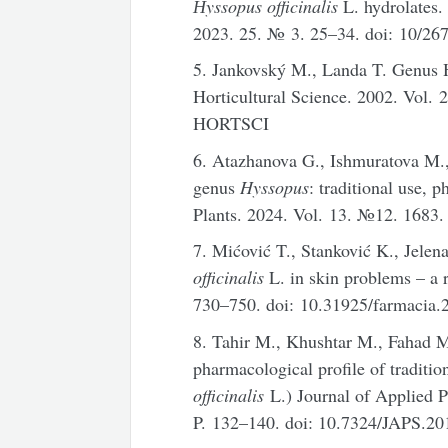
Н
yssopus officinalis
L. hydrolates.
2023. 25. № 3. 25–34. doi: 10/2
5. Jankovský M., Landa T. Genus 
Horticultural Science. 2002. Vol.
HORTSCI
6. Atazhanova G., Ishmuratova M.
genus
Hyssopus
: traditional use, 
Plants. 2024. Vol. 13. №12. 1683.
7. Mićović T., Stanković K., Jelen
officinalis
L. in skin problems – a 
730–750. doi: 10.31925/farmacia.
8. Tahir M., Khushtar M., Fahad 
pharmacological profile of traditio
officinalis
L.) Journal of Applied 
P. 132–140. doi: 10.7324/JAPS.20