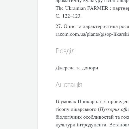
The Ukrainian FARMER : партнер
С. 122–123.
27. Опис та характеристика росли
razom.com.ua/plants/gisop-likarsk
Розділ
Джерела та донори
Анотація
В умовах Прикарпаття проведен
гісопу лікарського (
Hyssopus offic
біологічних особливостей та го
культури інтродуцента. Встановл