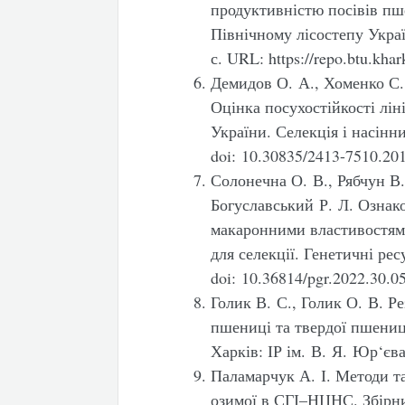
продуктивністю посівів пш
Північному лісостепу Украї
с. URL: https://repo.btu.kha
Демидов О. А., Хоменко С.
Оцінка посухостійкості лін
України. Селекція і насінни
doi: 10.30835/2413-7510.20
Солонечна О. В., Рябчун В.
Богуславський Р. Л. Ознако
макаронними властивостями
для селекції. Генетичні ре
doi: 10.36814/pgr.2022.30.0
Голик В. С., Голик О. В. Ре
пшениці та твердої пшениці
Харків: ІР ім. В. Я. Юр‘єв
Паламарчук А. І. Методи та
озимої в СГІ–НЦНС. Збірн