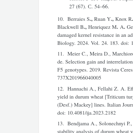
27 (67). С. 54–66.
.,
.,
10. Berraies S
Ruan Y
Knox R
.,
.
.
Blackwell B
Henriquez M
A
Ge
damaged kernel resistance in an a
Biology. 2024. Vol. 24. 183. doi
11. Meier C., Meira D., Marchioro
de. Selection gain and interrelatio
F5 genotypes. 2019
.
Revista Ceres
737X201966040005
12. Hannachi A., Fellahi Z. A. Effi
yield in durum wheat [Triticum tu
(Desf.) Mackey] lines. Italian Jour
doi: 10.4081/ija.2023.2182
13. Bendjama A., Solonechnyi P.,
stability analysis of durum wheat y