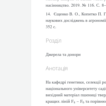
насінництво. 2019. № 116. С. 8–
14. Єщенко В. О., Копитко П. Г
наукових досліджень в агрономії
352 с.
Розділ
Джерела та донори
Анотація
На кафедрі генетики, селекції р
національного університету саді
вихідний матеріал пшениці твер
кращих ліній F
– F
та порівню
4
6