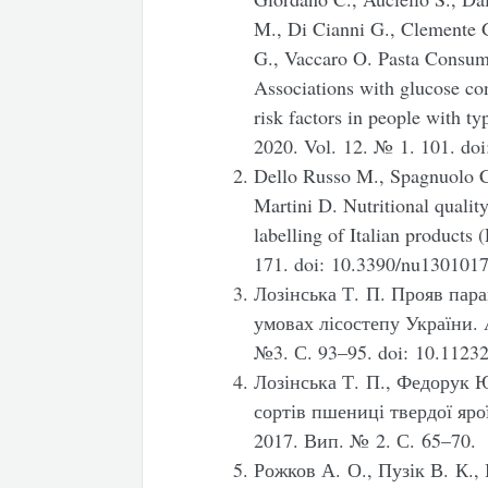
M., Di Cianni G., Clemente G
G., Vaccaro O. Pasta Consump
Associations with glucose con
risk factors in people with 
2020. Vol. 12. № 1. 101. do
Dello Russo M., Spagnuolo C.
Martini D. Nutritional qualit
labelling of Italian products 
171. doi: 10.3390/nu130101
Лозінська Т. П. Прояв пара
умовах лісостепу України.
№3. С. 93–95. doi: 10.1123
Лозінська Т. П., Федорук Ю
сортів пшениці твердої яро
2017. Вип. № 2. С. 65–70.
Рожков А. О., Пузік В. К.,