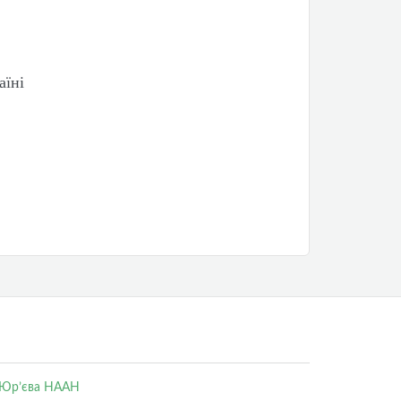
аїні
. Юр’єва НААН