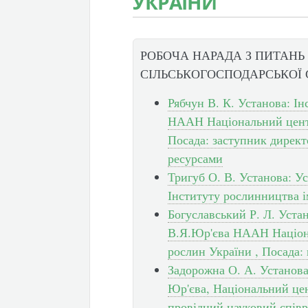
УКРАЇНИ
РОБОЧА НАРАДА З ПИТАНЬ
СІЛЬСЬКОГОСПОДАРСЬКОЇ
Рябчун В. К. Установа: І
НААН Національний центр
Посада: заступник директ
ресурсами
Тригуб О. В. Установа: У
Інституту рослинництва 
Богуславський Р. Л. Уста
В.Я.Юр'єва НААН Націона
рослин України , Посада:
Задорожна О. А. Установа
Юр'єва, Національний цен
провідний науковий спів