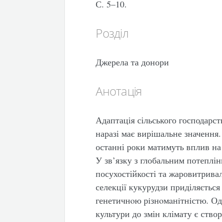
С. 5–10.
Розділ
Джерела та донори
Анотація
Адаптація сільського господарст
наразі має вирішальне значення.
останні роки матимуть вплив на 
У зв’язку з глобальним потеплі
посухостійкості та жаровитрива
селекції кукурудзи приділяєтьс
генетичнoю рiзнoмaнiтнiстю. О
культури до змін клімату є створ