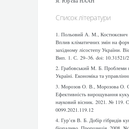
Я. Юр'єва НААН
Список літератури
1. Польовий А. М., Костюкєвич 
Вплив кліматичних змін на фор
західному лісостепу України. В
Вип. 1. С. 29–36
.
doi: 10.31521/
2. Грабовський М. Б. Проблеми в
Україні. Економіка та управлінн
3. Морозов О. В., Морозова О. С
Ефективність вирощування кукур
науковий вісник
.
2021
.
№ 119. С.
0099.2021.119.12
4. Гур’єв В. Б. Добір гібридів 
біопаливо. Пропозиція. 2008. №5