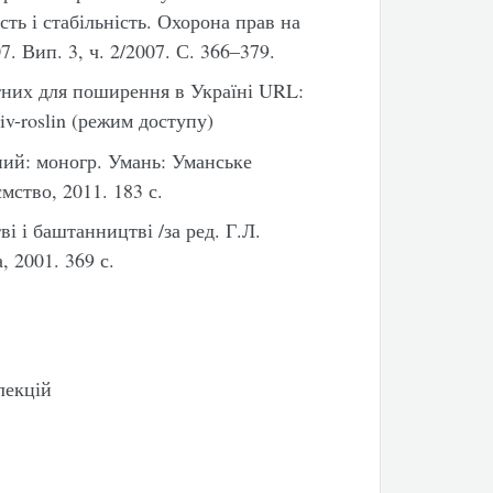
ість і стабільність. Охорона прав на
. Вип. 3, ч. 2/2007. С. 366–379.
тних для поширення в Україні URL:
rtiv-roslin (режим доступу)
вний: моногр. Умань: Уманське
ство, 2011. 183 с.
і і баштанництві /за ред. Г.Л.
, 2001. 369 с.
лекцій