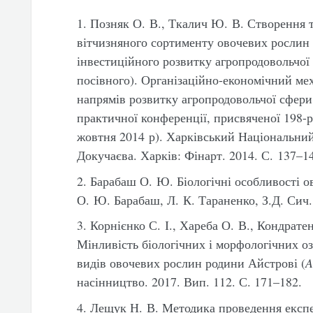
1. Позняк О. В., Ткалич Ю. В. Створення 
вітчизняного сортименту овочевих рослин 
інвестиційного розвитку агропродовольчої 
посівного). Організаційно-економічний мех
напрямів розвитку агропродовольчої сфери
практичної конференції, присвяченої 198-
жовтня 2014 р). Харківський Національний
Докучаєва. Харків: Фінарт. 2014. С. 137–1
2. Барабаш О. Ю. Біологічні особливості ов
О. Ю. Барабаш, Л. К. Тараненко, З.Д. Сич.
3. Корнієнко С. І., Хареба О. В., Кондратенк
Мінливість біологічних і морфологічних 
видів овочевих рослин родини Айстрові (
A
насінництво. 2017. Вип. 112. С. 171–182.
4. Лещук Н. В. Методика проведення експе