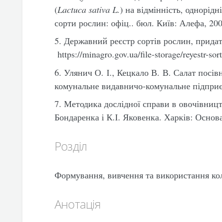
(
Lactuca sativa L.
) на відмінність, однорідн
сорти рослин: офіц.. бюл. Київ: Алефа, 2007
5. Державний реєстр сортів рослин, прида
https://minagro.gov.ua/file-storage/reyestr-so
6. Улянич О. І., Кецкало В. В. Салат посі
комунальне видавничо-комунальне підприєм
7. Методика дослідної справи в овочівництв
Бондаренка і К.І. Яковенка. Харків: Основа
Розділ
Формування, вивчення та використання ко
Анотація