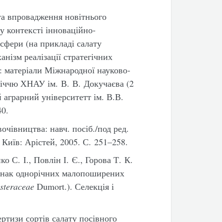
та впровадження новітнього
у контексті інноваційно-
сфери (на прикладі салату
анізм реалізації стратегічних
: матеріали Міжнародної науково-
річчю ХНАУ ім. В. В. Докучаєва (2
 аграрний університетт ім. В.В.
40.
очівництва: навч. посіб./под ред.
 Київ: Арістей, 2005. С. 251–258.
о С. І., Повлін І. Є., Горова Т. К.
ознак однорічних малопоширених
steraceae
Dumort.). Селекція і
ртизи сортів салату посівного