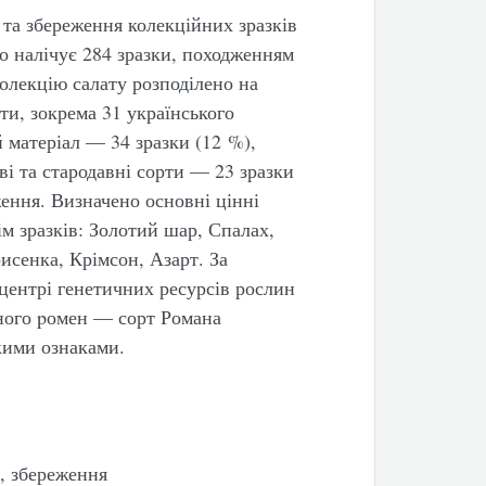
та збереження колекційних зразків
го налічує 284 зразки, походженням
 колекцію салату розподілено на
ти, зокрема 31 українського
 матеріал — 34 зразки (12 %),
ві та стародавні сорти — 23 зразки
ження. Визначено основні цінні
ім зразків: Золотий шар, Спалах,
исенка, Крімсон, Азарт. За
центрі генетичних ресурсів рослин
вного pомен — сорт Романа
кими ознаками.
а, збереження