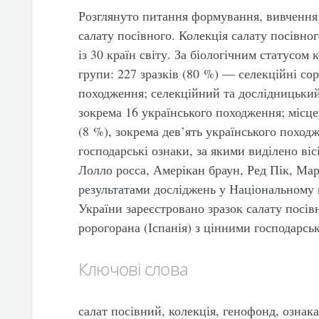
Розглянуто питання формування, вивчення 
салату посівного. Колекція салату посівно
із 30 країн світу. За біологічним статусом
групи: 227 зразків (80 %) — селекційні сор
походження; селекційний та дослідницький
зокрема 16 українського походження; місце
(8 %), зокрема дев’ять українського поход
господарські ознаки, за якими виділено віс
Лолло росса, Амерікан браун, Ред Пік, Мар
результатами досліджень у Національному 
України зареєстровано зразок салату посі
ророгорана (Іспанія) з цінними господарсь
Ключові слова
салат посівний, колекція, генофонд, ознак