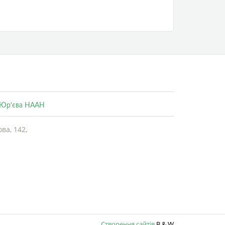
. Юр’єва НААН
ва, 142,
Створення сайтів
B &
W