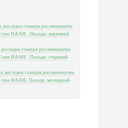
а дослідна станція рослинництва
р’єва НААН , Посада: науковий
а дослідна станція рослинництва
р’єва НААН , Посада: старший
а дослідна станція рослинництва
Юр’єва НААН, Посада: молодший