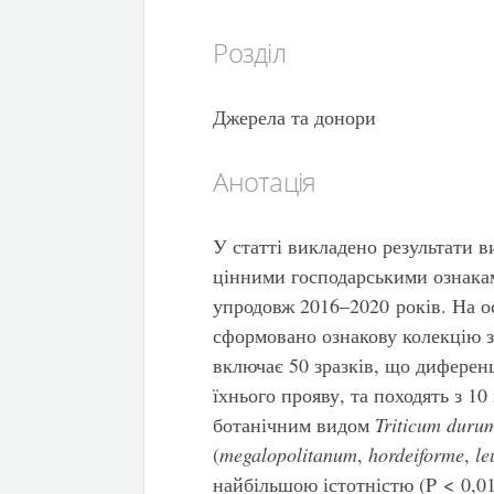
Розділ
Джерела та донори
Анотація
У статті викладено результати в
цінними господарськими ознака
упродовж 2016–2020 років. На о
сформовано ознакову колекцію 
включає 50 зразків, що диференц
їхнього прояву, та походять з 1
ботанічним видом
Triticum
duru
(
megalopolitanum
,
hordeiforme
,
l
найбільшою істотністю (P < 0,0