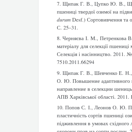
7. Щипак Г. В., Цупко Ю. В., Щи
пшениці твердої озимої на підв
durum
Desf.) Сортовивчення та о
С. 25–31.
8. Черняєва І. М., Петренкова В
матеріалу для селекції пшениці м
Селекція і насінництво. 2011. №
7510.2011.66294
9. Щипак Г. В., Шевченко Е. Н.
О. Ю. Повышение адаптивного п
направление в селекции шеницы
АПВ Харківської області. 2011. 
10. Попов С. І., Леонов О. Ю. 
пластичність сортів пшениці оз
підживлення в умовах східного 
охорони прав на сорти рослин. 2