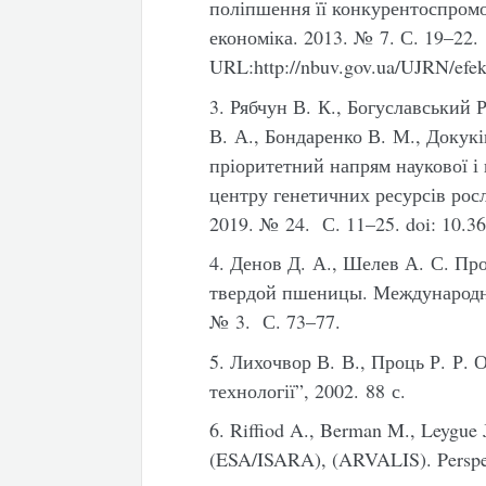
поліпшення її конкурентоспром
економіка. 2013. № 7. С. 19–22.
URL:http://nbuv.gov.ua/UJRN/efe
3. Рябчун В. К., Богуславський 
В. А., Бондаренко В. М., Докукі
пріоритетний напрям наукової і
центру генетичних ресурсів рос
2019. № 24. С. 11–25. doi: 10.3
4. Денов Д. А., Шелев А. С. П
твердой пшеницы. Международн
№ 3. С. 73–77.
5. Лихочвор В. В., Проць Р. Р.
технології”, 2002. 88 с.
6. Riffiod A., Berman M., Leygue J.
(ESA/ISARA), (ARVALIS). Perspec