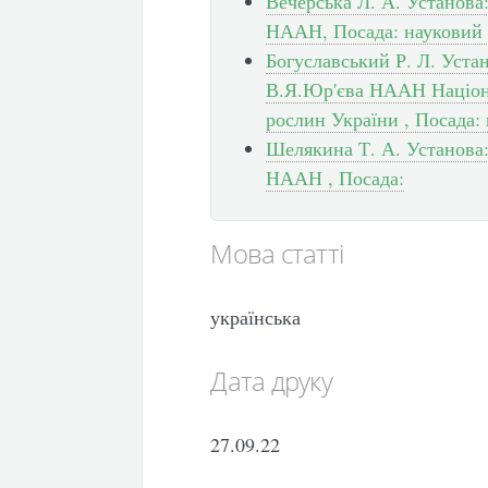
Вечерська Л. А. Установа
НААН, Посада: науковий 
Богуславський Р. Л. Уста
В.Я.Юр'єва НААН Націона
рослин України , Посада:
Шелякина Т. А. Установа:
НААН , Посада:
Мова статті
українська
Дата друку
27.09.22