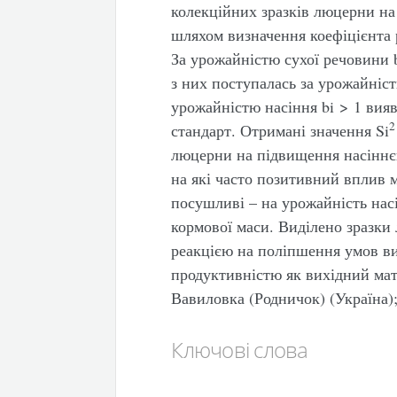
колекційних зразків люцерни на
шляхом визначення коефіцієнта ре
За урожайністю сухої речовини b
з них поступалась за урожайніс
урожайністю насіння bi > 1 вия
2
стандарт. Отримані значення Si
люцерни на підвищення насіннє
на які часто позитивний вплив 
посушливі – на урожайність нас
кормової маси. Виділено зразки
реакцією на поліпшення умов в
продуктивністю як вихідний мате
Вавиловка (Родничок) (Україна);
Ключові слова