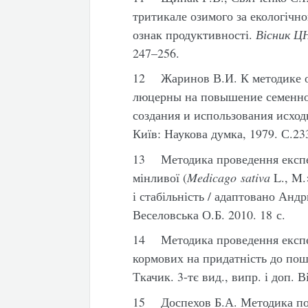
тритикале озимого за екологічн
ознак продуктивності.
Вісник Ц
247–256.
12 Жаринов В.И. К методике о
люцерны на повышение семенно
создания и использования исход
Київ: Наукова думка, 1979. С.23
13 Методика проведення експе
мінливої (
Medicago sativa
L., M.
і стабільність / адаптовано Ан
Веселовська О.Б. 2010. 18 с.
14 Методика проведення експер
кормових на придатність до поши
Ткачик. 3-тє вид., випр. і доп. В
15 Доспехов Б.А. Методика пол