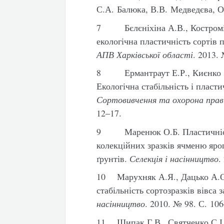
С.А. Балюка, В.В. Медведєва, О.
7 Бєлєніхіна А.В., Костроміт
екологічна пластичність сортів 
АПВ Харківської області
. 2013.
8 Ермантраут Е.Р., Києнко З
Екологічна стабільність і пласти
Сортовивчення та охорона прав
12–17.
9 Маренюк О.Б. Пластичність 
колекційних зразків ячменю яро
ґрунтів.
Селекція і насінництво
.
10 Марухняк А.Я., Дацько А.О.
стабільність сортозразків вівса 
насінництво
. 2010. № 98. С. 10
11 Щипак Г.В., Святченко С.І.,