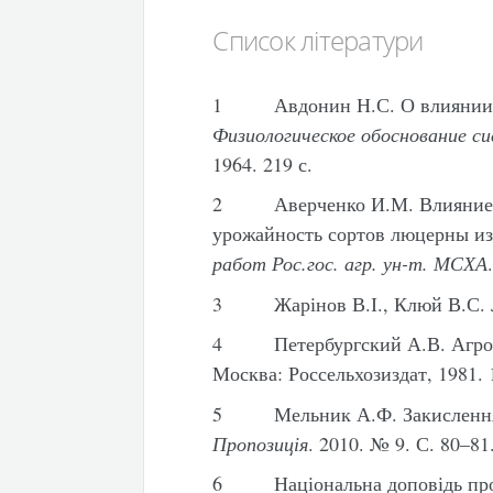
Список літератури
1 Авдонин Н.С. О влиянии ре
Физиологическое обоснование с
1964. 219 с.
2 Аверченко И.М. Влияние у
урожайность сортов люцерны и
работ Рос.гос. агр. ун-т. МСХА
3 Жарінов В.І., Клюй В.С. Лю
4 Петербургский А.В. Агрохи
Москва: Россельхозиздат, 1981. 
5 Мельник А.Ф. Закислення ґ
Пропозиція
. 2010. № 9. С. 80–81
6 Національна доповідь про ст