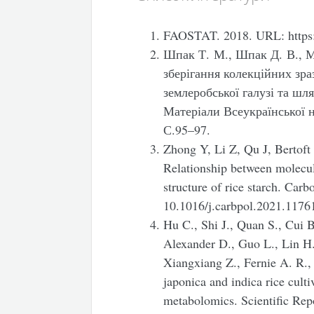
FAOSTAT. 2018. URL: https:
Шпак Т. М., Шпак Д. В., М
зберігання колекційних зра
землеробської галузі та шл
Матеріали Всеукраїнської 
С.95–97.
Zhong Y, Li Z, Qu J, Bertof
Relationship between molecula
structure of rice starch. Ca
10.1016/j.carbpol.2021.117
Hu C., Shi J., Quan S., Cui B
Alexander D., Guo L., Lin H.
Xiangxiang Z., Fernie A. R.,
japonica and indica rice culti
metabolomics. Scientific Rep