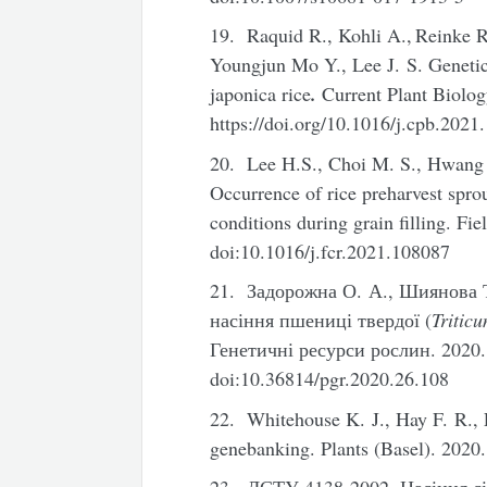
19. Raquid R., Kohli A.,
Reinke R
Youngjun Mo Y., Lee J. S. Genetic 
japonica rice
.
Current Plant Biolo
https://doi.org/10.1016/j.cpb.2021
20. Lee H.S., Choi M. S., Hwang 
Occurrence of rice preharvest spro
conditions during grain filling.
Fie
doi:10.1016/j.fcr.2021.108087
21. Задорожна О. А., Шиянова 
насіння пшениці твердої (
Triti
Генетичні ресурси рослин. 2020
doi:10.36814/pgr.2020.26.108
22. Whitehouse K. J., Hay F. R., 
genebanking. Plants (Basel). 2020