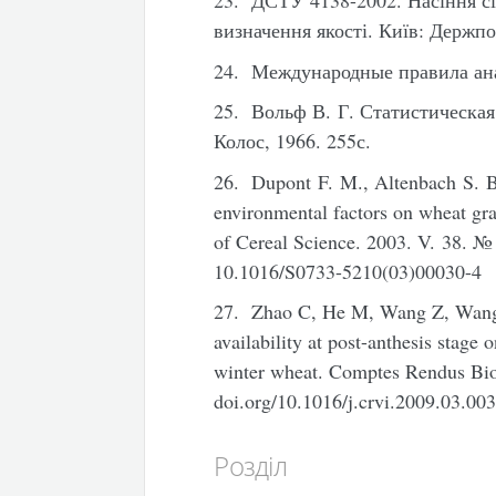
23. ДСТУ 4138-2002. Насіння сі
визначення якості. Київ: Держпо
24. Международные правила анал
25. Вольф В. Г. Статистическа
Колос, 1966. 255с.
26. Dupont F. M., Altenbach S. B
environmental factors on wheat gra
of Cereal Science.
2003. V. 38. № 
10.1016/S0733-5210(03)00030-4
27. Zhao C, He M, Wang Z, Wang Y
availability at post-anthesis stage 
winter wheat. Comptes Rendus Bio
doi.org/10.1016/j.crvi.2009.03.00
Розділ