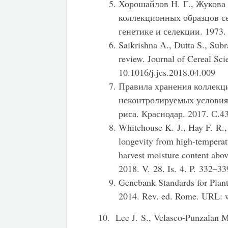
Хорошайлов Н. Г., Жукова 
коллекционных образцов с
генетике и селекции. 1973.
Saikrishna А., Dutta S., Sub
review. Journal of Cereal Sc
10.1016/j.jcs.2018.04.009
Правила хранения коллекц
неконтролируемых условиях
риса. Краснодар. 2017. С.4
Whitehouse K. J., Hay F. R., 
longevity from high-temperatu
harvest moisture content above
2018. V. 28. Is. 4. P. 332–
Genebank Standards for Plant
2014. Rev. ed. Rome. URL: w
10. Lee J. S., Velasco-Punzalan
M