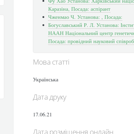
Фу Хао Установа: Харківський націо
Каразіна, Посада: аспірант
Чженмао Ч. Установа: , Посада:
Богуславський Р. Л. Установа: Інст
НААН Національний центр генетични
Посада: провідний науковий співроб
Мова статті
Українська
Дата друку
17.06.21
Дата розміщення онлайн