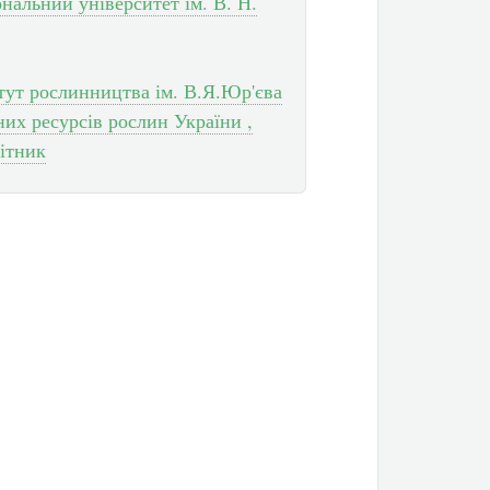
нальний університет ім. В. Н.
итут рослинництва ім. В.Я.Юр'єва
х ресурсів рослин України ,
ітник