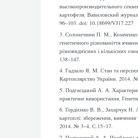
высокопроизводительного секве
картофеля. Вавиловский журнал 
96–103. doi: 10.18699/VJ17.227
3. Солонечнии П. М., Козаченко
генетичного різноманіття ячменю
різновиднісних і кількісних озн
138–147.
4. Гадзало Я. М. Стан та перспе
Картоплярство України. 2014. № 
5. Подгаєцький А. А. Характерис
практичне використання. Генети
6. Гордієнко В. В.,
Захарчук Н. 
картоплі: збереження, вивчення
2014. № 3–4. С.15–17.
7. Подгаецкий А. А. Проблемы 