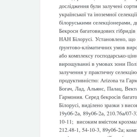
дослідження були залучені сорти
української та іноземної селекці
білоруськими селекціонерами, дв
Бекроси багатовидових гібридів
НАН Білорусі. Установлено, що 
ґрунтово-кліматичних умов вир
або комплексу господарсько-цін
вирощуванні в умовах зони Полі
залучення у практичну селекцію
продуктивністю: Arizona та Гарм
Богач, Лад, Альянс, Палац, Вект
Гармония. Серед бекросів багат
Білорусі, виділено зразки з вис
19у06-2а, 89у06-2а, 210.76а/07-3
10-11; високим вмістом крохмалю
212.48-1, 54-10-3, 89у06-2а; ко