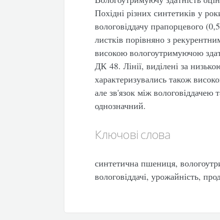
Похідні різних синтетиків у ро
вологовіддачу прапорцевого (0,5
листків порівняно з рекурентним
високою вологоутримуючою здатн
ДК 48. Лінії, виділені за низьк
характеризувались також високо
але зв'язок між вологовіддачею 
однозначний.
Ключові слова
синтетична пшениця, вологоутри
вологовіддачі, урожайність, про