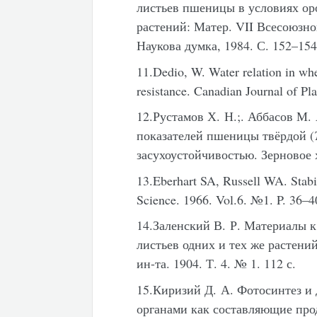
листьев пшеницы в условиях ор
растений: Матер. VII Всесоюзно
Наукова думка, 1984. С. 152–154
11.Dedio, W. Water relation in whea
resistance. Canadian Journal of Pl
12.Рустамов Х. Н.;. Аббасов М. 
показателей пшеницы твёрдой (
засухоустойчивостью. Зерновое х
13.Eberhart SA, Russell WA. Stabil
Science. 1966. Vol.6. №1. P. 36–4
14.Заленский
В. Р. Материалы 
листьев одних и тех же растени
ин-та. 1904. Т. 4. № 1. 112 с.
15.Киризий Д. А. Фотосинтез и
органами как составляющие пр