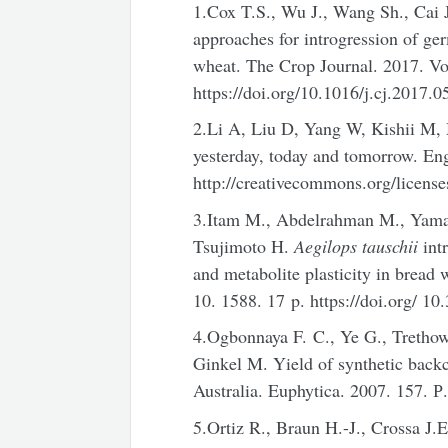
1.Cox T.S., Wu J., Wang Sh., Cai
approaches for introgression of g
wheat. The Crop Journal. 2017. Vo
https://doi.org/10.1016/j.cj.2017.0
2.Li A, Liu D, Yang W, Kishii M, 
yesterday, today and tomorrow. En
http://creativecommons.org/licens
3.Itam M., Abdelrahman M., Yamas
Tsujimoto H.
Aegilops tauschii
intr
and metabolite plasticity in bread
10. 1588. 17 p. https://doi.org/
4.Ogbonnaya F. C., Ye G., Trethow
Ginkel M. Yield of synthetic backc
Australia. Euphytica. 2007. 157. Р
5.Ortiz R., Braun H.-J., Crossa J