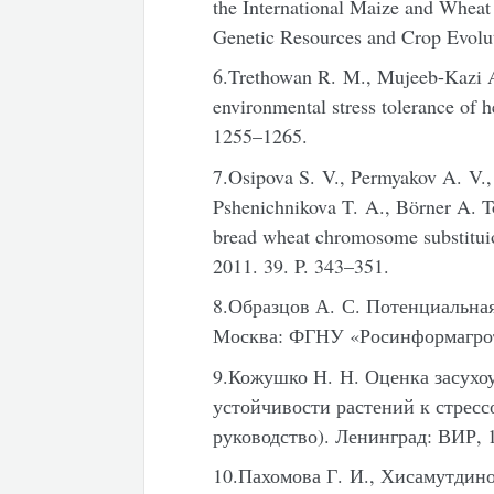
the International Maize and Whe
Genetic Resources and Crop Evolut
6.Trethowan R. M., Mujeeb-Kazi A
environmental stress tolerance of 
1255–1265.
7.Osipova S. V., Permyakov A. V.
Pshenichnikova T. A., Börner A. T
bread wheat chromosome substitui
2011. 39. P. 343–351.
8.Образцов А. С. Потенциальна
Москва: ФГНУ «Росинформагроте
9.Кожушко Н. Н. Оценка засухо
устойчивости растений к стрес
руководство). Ленинград: ВИР, 1
10.Пахомова Г. И., Хисамутдино