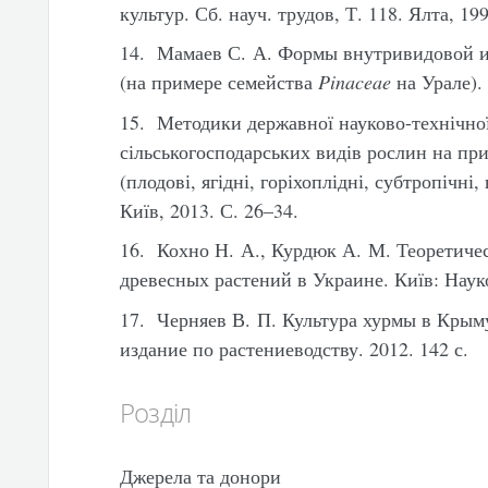
культур. Сб. науч. трудов, Т. 118. Ялта, 19
14. Мамаев С. А. Формы внутривидовой и
(на примере семейства
Pinaceae
на Урале). 
15. Методики державної науково-технічної
сільськогосподарських видів рослин на пр
(плодові, ягідні, горіхоплідні, субтропічні
Київ, 2013. С. 26–34.
16. Кохно Н. А., Курдюк А. М. Теоретиче
древесных растений в Украине. Київ: Науко
17. Черняев В. П. Культура хурмы в Крыму
издание по растениеводству. 2012. 142 с.
Розділ
Джерела та донори