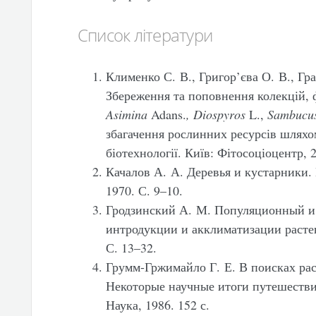
Список літератури
Клименко С. В., Григор’єва О. В., Гр
Збереження та поповнення колекцій, 
Asimina
Adans.
, Diospyros
L.,
Sambucu
збагачення рослинних ресурсів шляхом 
біотехнології. Київ: Фітосоціоцентр, 
Качалов А. А. Деревья и кустарники
1970. С. 9–10.
Гродзинский А. М. Популяционный и
интродукции и акклиматизации растени
С. 13–32.
Грумм-Гржимайло Г. Е. В поисках ра
Некоторые научные итоги путешестви
Наука, 1986. 152 с.