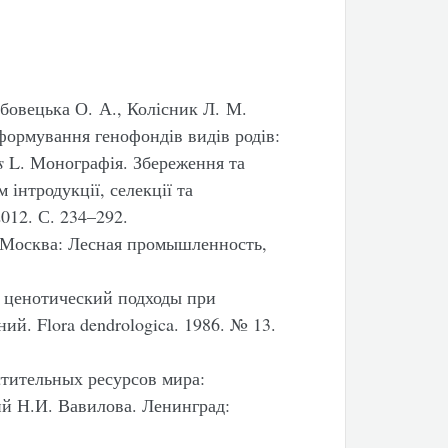
абовецька О. А., Колісник Л. М.
формування генофондів видів родів:
s
L. Монографія. Збереження та
інтродукції, селекції та
2012. С. 234–292.
. Москва: Лесная промышленность,
 ценотический подходы при
й. Flora dendrologica. 1986. № 13.
стительных ресурсов мира:
й Н.И. Вавилова. Ленинград: