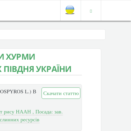
И ХУРМИ
Х ПІВДНЯ УКРАЇНИ
SPYROS L.) В
Скачати статтю
ут рису НААН , Посада: зав.
ослинних ресурсів