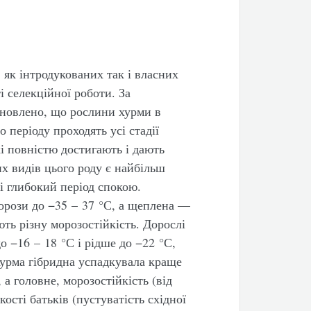
 як інтродукованих так і власних
і селекційної роботи. За
ановлено, що рослини хурми в
 періоду проходять усі стадії
кі повністю достигають і дають
их видів цього роду є найбільш
і глибокий період спокою.
орози до −35 – 37 °С, а щеплена —
ють різну морозостійкість. Дорослі
 −16 – 18 °С і рідше до −22 °С,
Хурма гібридна успадкувала краще
, а головне, морозостійкість (від
кості батьків (пустуватість східної