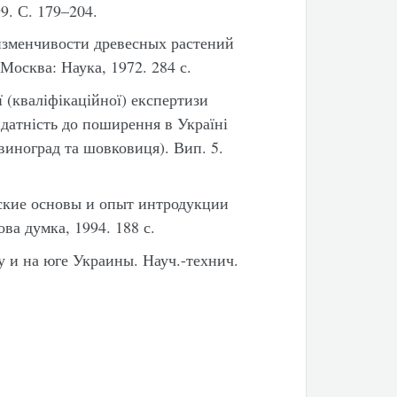
99. С. 179–204.
зменчивости древесных растений
Москва: Наука, 1972. 284 с.
 (кваліфікаційної) експертизи
идатність до поширення в Україні
, виноград та шовковиця). Вип. 5.
ские основы и опыт интродукции
ва думка, 1994. 188 с.
 и на юге Украины. Науч.-технич.