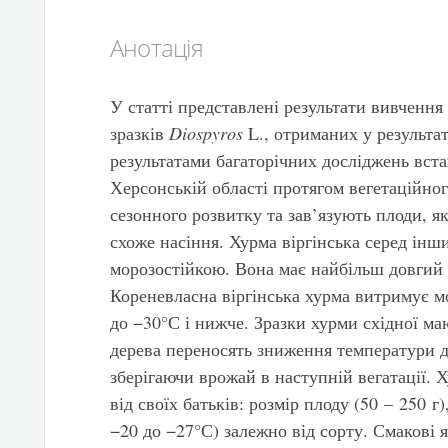
Анотація
У статті представлені
результати вивчення
зразків
Diospyros
L.,
отриманих у результат
результатами багаторічних досліджень вст
Херсонській області протягом вегетаційного
сезонного розвитку та зав’язують плоди, я
схоже насіння. Хурма віргінська серед інш
морозостійкою. Вона має найбільш довгий 
Кореневласна віргінська хурма витримує м
до −30°С і нижче. Зразки хурми східної ма
дерева переносять зниження температури до
зберігаючи врожай в наступній вегатації. 
від своїх батьків: розмір плоду (50 – 250 г)
−20 до −27°С) залежно від сорту. Смакові я