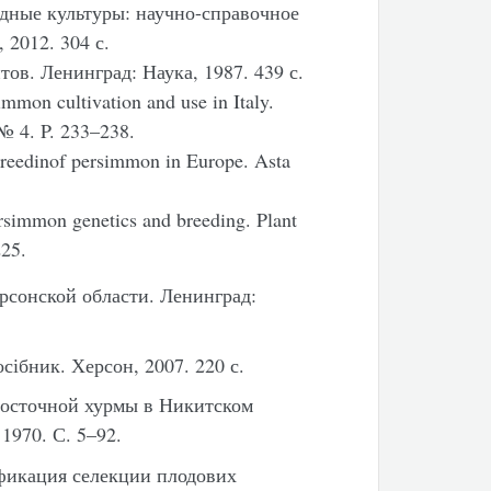
дные культуры: научно-справочное
2012. 304 с.
ов. Ленинград: Наука, 1987. 439 с.
immon cultivation and use in Italy.
 № 4. P. 233–238.
breedinof persimmon in Europe. Asta
simmon genetics and breeding. Plant
25.
сонской области. Ленинград:
ібник. Херсон, 2007. 220 с.
восточной хурмы в Никитском
1970. С. 5–92.
фикация селекции плодових