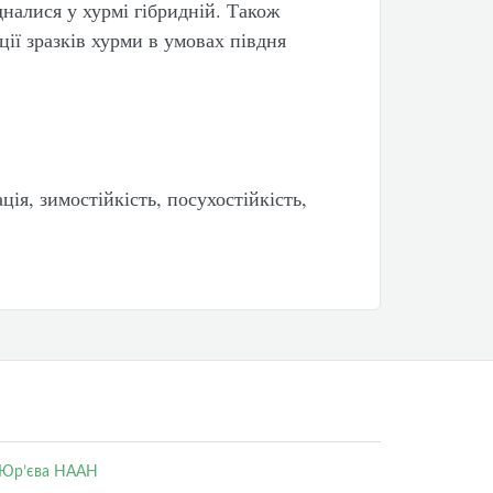
дналися у хурмі гібридній. Також
ції зразків хурми в умовах півдня
ація, зимостійкість, посухостійкість,
. Юр’єва НААН