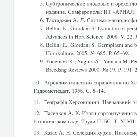
Субтропические плодовые и орехопло
издание. Симферополь: ИТ «АРИАЛ», 
Тахтаджян А. Л. Система магнолиофит
Bellini E., Giordani S. Evolution of pers
Advances in Hort Science. 2008. V. 22,
Bellini E., Giordani S. Germplasm and 
Hortikulture. 2005. № 685. P. 65–69.
Yonemori K., SugiuraA., Yamada M. Per
Breedsng Reviews 2000. № 19. P. 191–2
10. Агроклиматический справочник по Хер
Гидрометиздат, 1958. С. 8–14.
11. Географія Херсонщини. Навчальний пос
12. Пасенков А. К. Итоги сортоизучения 
ботаническом саду. Труди ГНБС. Т. XLVII. 
13. Казас А. Н. Селекция хурми. Интенси